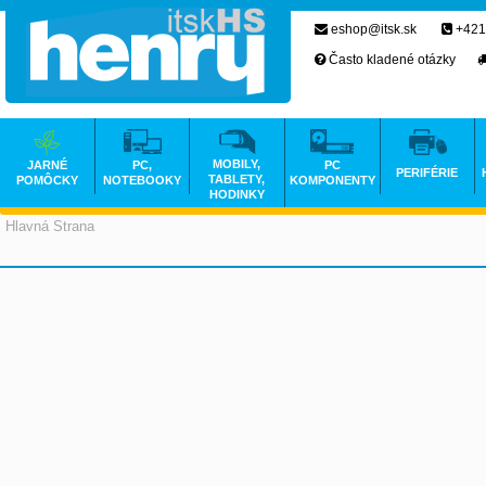
eshop@itsk.sk
+421
Často kladené otázky
MOBILY,
JARNÉ
PC,
PC
PERIFÉRIE
TABLETY,
POMÔCKY
NOTEBOOKY
KOMPONENTY
HODINKY
Hlavná Strana