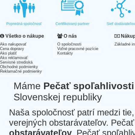
Popredná spoločnosť
Certifikovaný partner
Sieť dodávateľo
Všetko o nákupe
O nás
Nákup 
Ako nakupovať
O spoločnosti
Základné in
Cena dopravy
Voľné pracovné pozície
Ako platiť
Kontakty
Ako reklamovať
Servisné strediská
Obchodné podmienky
Reklamačné podmienky
Máme
Pečať spoľahlivosti
Slovenskej republiky
Naša spoločnosť patrí medzi tie
verejných obstarávateľov. Pečať 
obstarávateľov
. Pečať spoľahli