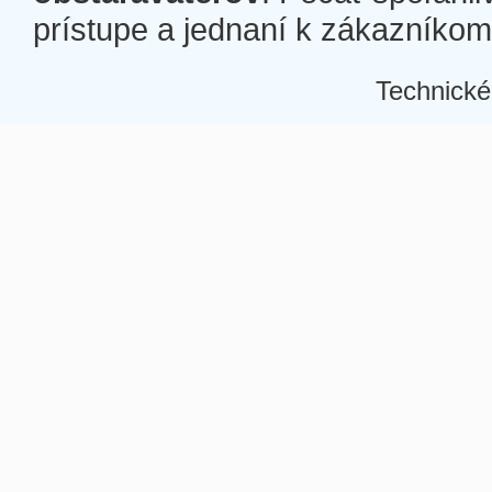
prístupe a jednaní k zákazníkom a
Technické
Â
Â
Â