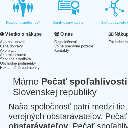
Popredná spoločnosť
Certifikovaný partner
Sieť dodávateľo
Všetko o nákupe
O nás
Nákup 
Ako nakupovať
O spoločnosti
Základné in
Cena dopravy
Voľné pracovné pozície
Ako platiť
Kontakty
Ako reklamovať
Servisné strediská
Obchodné podmienky
Reklamačné podmienky
Máme
Pečať spoľahlivosti
Slovenskej republiky
Naša spoločnosť patrí medzi tie
verejných obstarávateľov. Pečať 
obstarávateľov
. Pečať spoľahli