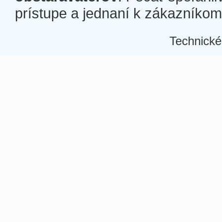
prístupe a jednaní k zákazníkom a
Technické
Â
Â
Â