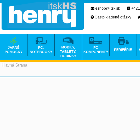
eshop@itsk.sk
+421
Často kladené otázky
MOBILY,
JARNÉ
PC,
PC
PERIFÉRIE
TABLETY,
POMÔCKY
NOTEBOOKY
KOMPONENTY
HODINKY
Hlavná Strana