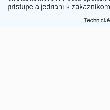
prístupe a jednaní k zákazníkom a
Technické
Â
Â
Â