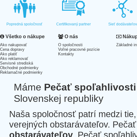
Popredná spoločnosť
Certifikovaný partner
Sieť dodávateľo
Všetko o nákupe
O nás
Nákup 
Ako nakupovať
O spoločnosti
Základné in
Cena dopravy
Voľné pracovné pozície
Ako platiť
Kontakty
Ako reklamovať
Servisné strediská
Obchodné podmienky
Reklamačné podmienky
Máme
Pečať spoľahlivosti
Slovenskej republiky
Naša spoločnosť patrí medzi tie
verejných obstarávateľov. Pečať 
obstarávateľov
. Pečať spoľahli