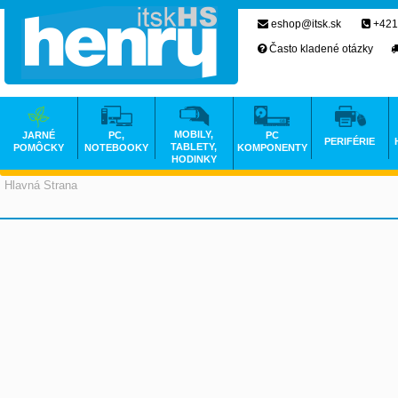
eshop@itsk.sk
+421
Často kladené otázky
MOBILY,
JARNÉ
PC,
PC
PERIFÉRIE
TABLETY,
POMÔCKY
NOTEBOOKY
KOMPONENTY
HODINKY
Hlavná Strana