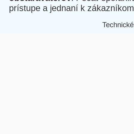
prístupe a jednaní k zákazníkom a
Technické
Â
Â
Â