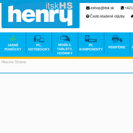
eshop@itsk.sk
+421
Často kladené otázky
MOBILY,
JARNÉ
PC,
PC
PERIFÉRIE
TABLETY,
POMÔCKY
NOTEBOOKY
KOMPONENTY
HODINKY
Hlavná Strana