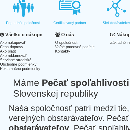
Popredná spoločnosť
Certifikovaný partner
Sieť dodávateľo
Všetko o nákupe
O nás
Nákup 
Ako nakupovať
O spoločnosti
Základné in
Cena dopravy
Voľné pracovné pozície
Ako platiť
Kontakty
Ako reklamovať
Servisné strediská
Obchodné podmienky
Reklamačné podmienky
Máme
Pečať spoľahlivosti
Slovenskej republiky
Naša spoločnosť patrí medzi tie
verejných obstarávateľov. Pečať 
obstarávateľov
. Pečať spoľahli