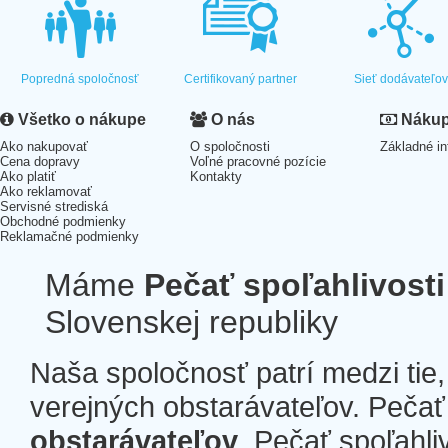
Popredná spoločnosť
Certifikovaný partner
Sieť dodávateľo
Všetko o nákupe
O nás
Nákup 
Ako nakupovať
O spoločnosti
Základné in
Cena dopravy
Voľné pracovné pozície
Ako platiť
Kontakty
Ako reklamovať
Servisné strediská
Obchodné podmienky
Reklamačné podmienky
Máme
Pečať spoľahlivosti
Slovenskej republiky
Naša spoločnosť patrí medzi tie
verejných obstarávateľov. Pečať 
obstarávateľov
. Pečať spoľahli