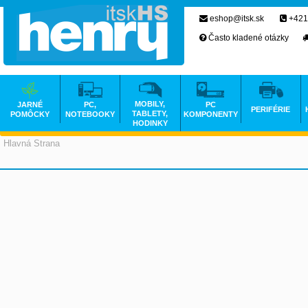
eshop@itsk.sk
+421
Často kladené otázky
MOBILY,
JARNÉ
PC,
PC
PERIFÉRIE
TABLETY,
POMÔCKY
NOTEBOOKY
KOMPONENTY
HODINKY
Hlavná Strana