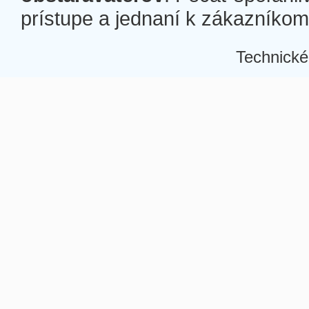
prístupe a jednaní k zákazníkom a
Technické
Â
Â
Â