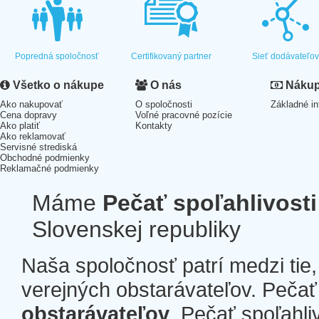
Popredná spoločnosť
Certifikovaný partner
Sieť dodávateľo
Všetko o nákupe
O nás
Nákup 
Ako nakupovať
O spoločnosti
Základné in
Cena dopravy
Voľné pracovné pozície
Ako platiť
Kontakty
Ako reklamovať
Servisné strediská
Obchodné podmienky
Reklamačné podmienky
Máme
Pečať spoľahlivosti
Slovenskej republiky
Naša spoločnosť patrí medzi tie
verejných obstarávateľov. Pečať 
obstarávateľov
. Pečať spoľahli