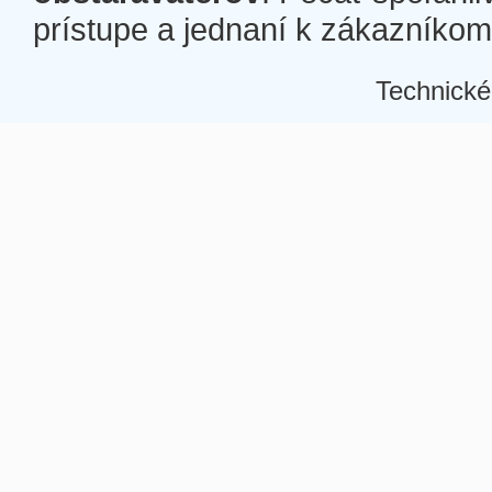
prístupe a jednaní k zákazníkom a
Technické
Â
Â
Â