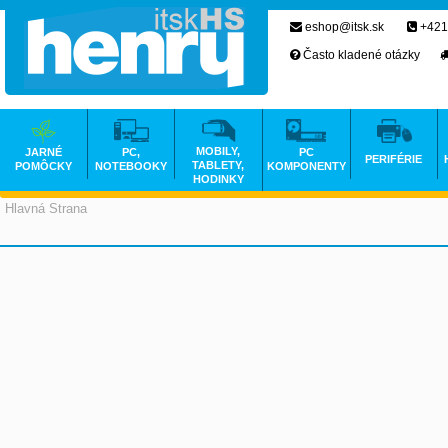
eshop@itsk.sk
+421
Často kladené otázky
MOBILY,
JARNÉ
PC,
PC
PERIFÉRIE
TABLETY,
POMÔCKY
NOTEBOOKY
KOMPONENTY
HODINKY
Hlavná Strana