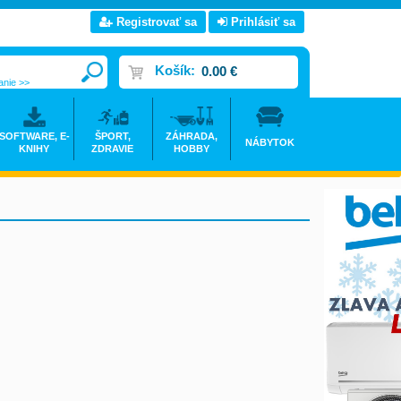
Registrovať sa
Prihlásiť sa
Košík:
0.00 €
anie >>
SOFTWARE, E-
ŠPORT,
ZÁHRADA,
NÁBYTOK
KNIHY
ZDRAVIE
HOBBY