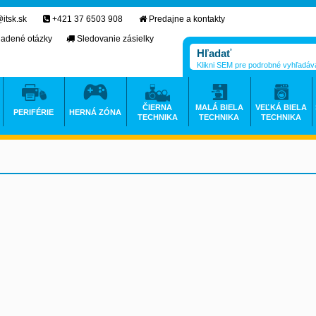
itsk.sk
+421 37 6503 908
Predajne a kontakty
ladené otázky
Sledovanie zásielky
Klikni SEM pre podrobné vyhľadáv
ČIERNA
MALÁ BIELA
VEĽKÁ BIELA
PERIFÉRIE
HERNÁ ZÓNA
TECHNIKA
TECHNIKA
TECHNIKA