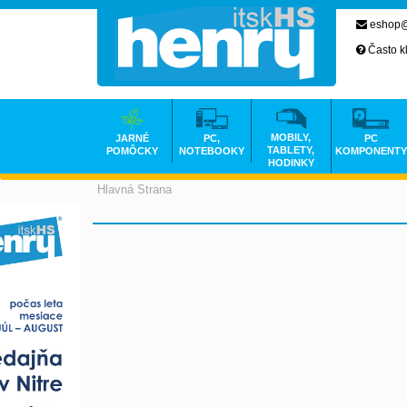
eshop@
Často k
MOBILY,
JARNÉ
PC,
PC
TABLETY,
POMÔCKY
NOTEBOOKY
KOMPONENTY
HODINKY
Hlavná Strana