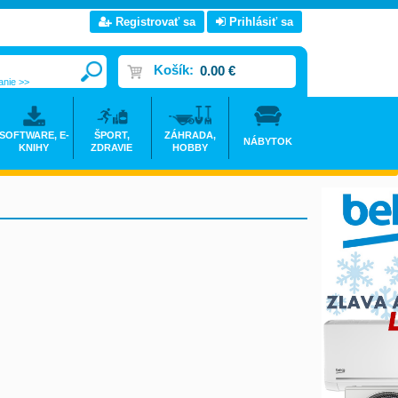
Registrovať sa
Prihlásiť sa
Košík:
0.00 €
anie >>
SOFTWARE, E-
ŠPORT,
ZÁHRADA,
NÁBYTOK
KNIHY
ZDRAVIE
HOBBY