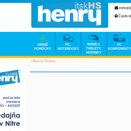
eshop@
Často k
MOBILY,
JARNÉ
PC,
PC
TABLETY,
POMÔCKY
NOTEBOOKY
KOMPONENTY
HODINKY
Hlavná Strana