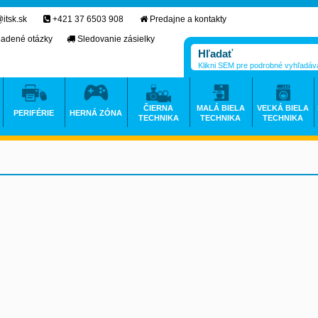
itsk.sk
+421 37 6503 908
Predajne a kontakty
ladené otázky
Sledovanie zásielky
Klikni SEM pre podrobné vyhľadáv
ČIERNA
MALÁ BIELA
VEĽKÁ BIELA
PERIFÉRIE
HERNÁ ZÓNA
TECHNIKA
TECHNIKA
TECHNIKA