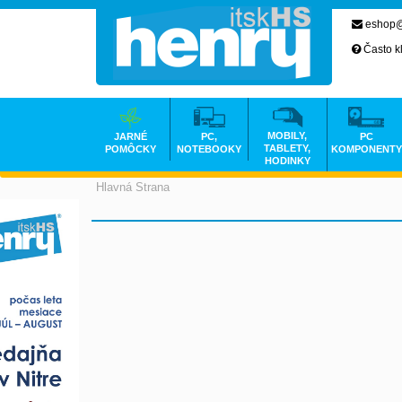
eshop@
Často k
MOBILY,
JARNÉ
PC,
PC
TABLETY,
POMÔCKY
NOTEBOOKY
KOMPONENTY
HODINKY
Hlavná Strana