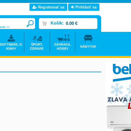
Registrovať sa
Prihlásiť sa
Košík:
0.00 €
anie >>
SOFTWARE, E-
ŠPORT,
ZÁHRADA,
NÁBYTOK
KNIHY
ZDRAVIE
HOBBY