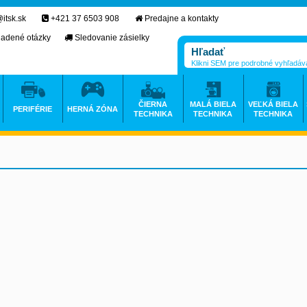
itsk.sk
+421 37 6503 908
Predajne a kontakty
ladené otázky
Sledovanie zásielky
Klikni SEM pre podrobné vyhľadáv
ČIERNA
MALÁ BIELA
VEĽKÁ BIELA
PERIFÉRIE
HERNÁ ZÓNA
TECHNIKA
TECHNIKA
TECHNIKA