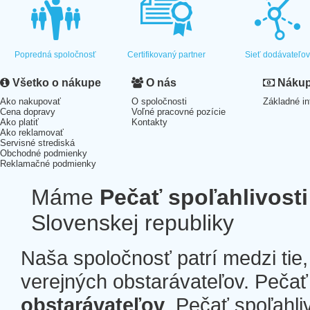
Popredná spoločnosť
Certifikovaný partner
Sieť dodávateľo
Všetko o nákupe
O nás
Nákup 
Ako nakupovať
O spoločnosti
Základné in
Cena dopravy
Voľné pracovné pozície
Ako platiť
Kontakty
Ako reklamovať
Servisné strediská
Obchodné podmienky
Reklamačné podmienky
Máme
Pečať spoľahlivosti
Slovenskej republiky
Naša spoločnosť patrí medzi tie
verejných obstarávateľov. Pečať 
obstarávateľov
. Pečať spoľahli