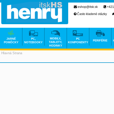
eshop@itsk.sk
+421
Často kladené otázky
MOBILY,
JARNÉ
PC,
PC
PERIFÉRIE
TABLETY,
POMÔCKY
NOTEBOOKY
KOMPONENTY
HODINKY
Hlavná Strana