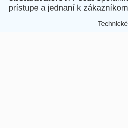
prístupe a jednaní k zákazníkom a
Technické
Â
Â
Â