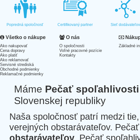
Popredná spoločnosť
Certifikovaný partner
Sieť dodávateľo
Všetko o nákupe
O nás
Nákup 
Ako nakupovať
O spoločnosti
Základné in
Cena dopravy
Voľné pracovné pozície
Ako platiť
Kontakty
Ako reklamovať
Servisné strediská
Obchodné podmienky
Reklamačné podmienky
Máme
Pečať spoľahlivosti
Slovenskej republiky
Naša spoločnosť patrí medzi tie
verejných obstarávateľov. Pečať 
obstarávateľov
. Pečať spoľahli