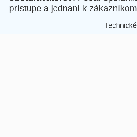
prístupe a jednaní k zákazníkom a
Technické
Â
Â
Â