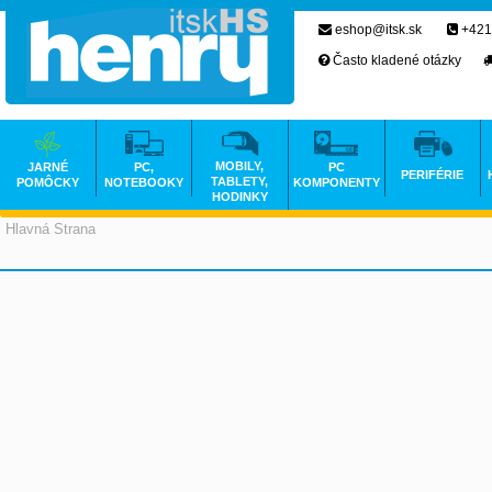
eshop@itsk.sk
+421
Často kladené otázky
MOBILY,
JARNÉ
PC,
PC
PERIFÉRIE
TABLETY,
POMÔCKY
NOTEBOOKY
KOMPONENTY
HODINKY
Hlavná Strana