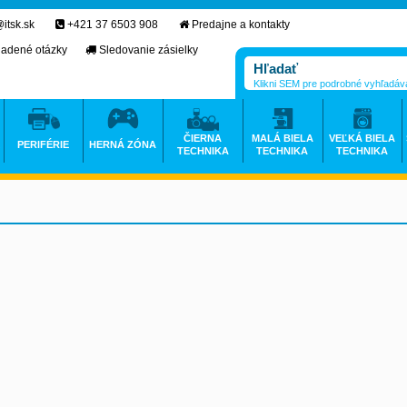
itsk.sk
+421 37 6503 908
Predajne a kontakty
ladené otázky
Sledovanie zásielky
Klikni SEM pre podrobné vyhľadáv
ČIERNA
MALÁ BIELA
VEĽKÁ BIELA
PERIFÉRIE
HERNÁ ZÓNA
TECHNIKA
TECHNIKA
TECHNIKA