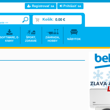
Registrovať sa
Prihlásiť sa
Košík:
0.00 €
anie >>
SOFTWARE, E-
ŠPORT,
ZÁHRADA,
NÁBYTOK
KNIHY
ZDRAVIE
HOBBY