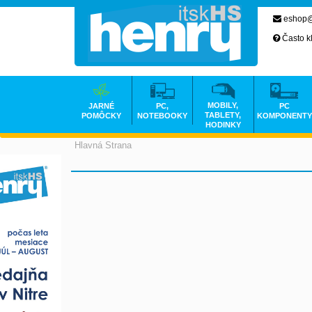
eshop@
Často k
MOBILY,
JARNÉ
PC,
PC
TABLETY,
POMÔCKY
NOTEBOOKY
KOMPONENTY
HODINKY
Hlavná Strana