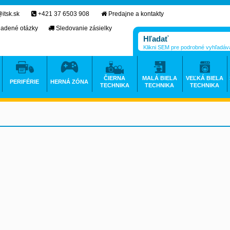
itsk.sk
+421 37 6503 908
Predajne a kontakty
ladené otázky
Sledovanie zásielky
Klikni SEM pre podrobné vyhľadáv
ČIERNA
MALÁ BIELA
VEĽKÁ BIELA
PERIFÉRIE
HERNÁ ZÓNA
TECHNIKA
TECHNIKA
TECHNIKA