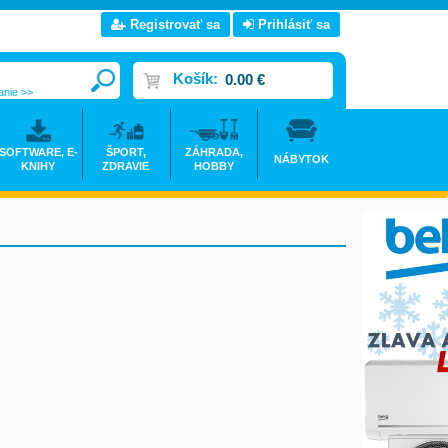
Registrovať sa
Prihlásiť sa
Košík:
0.00 €
anie >>
SOFTWARE, E-
ŠPORT,
ZÁHRADA,
NÁBYTOK
KNIHY
ZDRAVIE
HOBBY