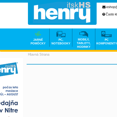
eshop@
Často k
MOBILY,
JARNÉ
PC,
PC
TABLETY,
POMÔCKY
NOTEBOOKY
KOMPONENTY
HODINKY
Hlavná Strana