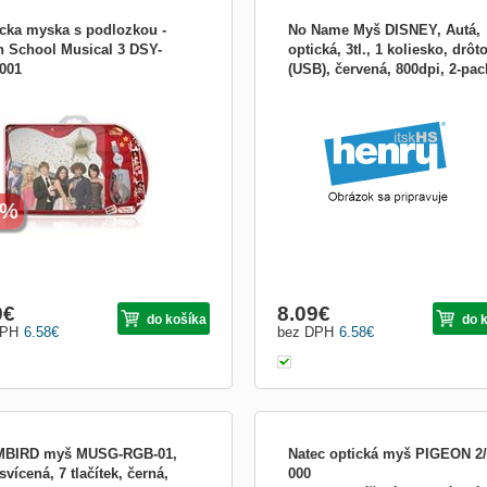
icka myska s podlozkou -
No Name Myš DISNEY, Autá,
h School Musical 3 DSY-
optická, 3tl., 1 koliesko, drôt
001
(USB), červená, 800dpi, 2-pac
cka myska s podlozkou - High School
Optická myš a podložka pod myš Di
podl MMNNE13UIR20
al 3 1000dpi, USB, navijatelny kablik
Cars, 2-PACK OPTICKÁ MYŠ: Wind
98SE/ME/2000/XP/Vista. Rozlíšenie 
dpi. Optická technológia. 3 tlačidlá (Src
USB pripojenie. Technická špecifikáci
Napájanie: 5VDC (cez USB) Dĺžka ká
1,30 m Rozhranie...
4%
9
€
8.09
€
do košíka
do 
DPH
6.58
€
bez DPH
6.58
€
BIRD myš MUSG-RGB-01,
Natec optická myš PIGEON 2
vícená, 7 tlačítek, černá,
000