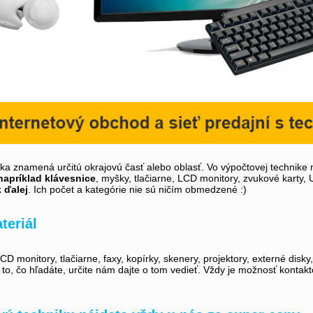
íka znamená určitú okrajovú časť alebo oblasť. Vo výpočtovej technike 
napríklad klávesnice
, myšky, tlačiarne, LCD monitory, zvukové karty,
k ďalej
. Ich počet a kategórie nie sú ničím obmedzené :)
teriál
D monitory, tlačiarne, faxy, kopírky, skenery, projektory, externé disky
i to, čo hľadáte, určite nám dajte o tom vedieť. Vždy je možnosť kontak