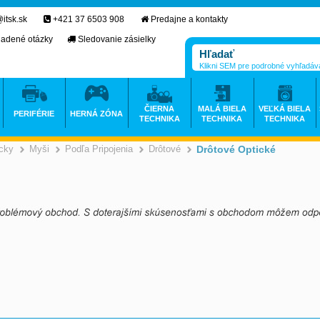
itsk.sk
+421 37 6503 908
Predajne a kontakty
ladené otázky
Sledovanie zásielky
Klikni SEM pre podrobné vyhľadáv
ČIERNA
MALÁ BIELA
VEĽKÁ BIELA
PERIFÉRIE
HERNÁ ZÓNA
TECHNIKA
TECHNIKA
TECHNIKA
icky
Myši
Podľa Pripojenia
Drôtové
Drôtové Optické
>
>
>
>