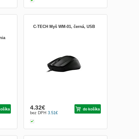
C-TECH Myš WM-01, černá, USB
nia
ovné
Popis produktu: - Ergonomický design -
velú
Kompatibilní s Windows 7 - Vylepšený
cim
optický senzor který zabraňuje usazování
nečistot a tím eliminuje nepřesnosti v
m
pohybu kurzoru - Není potřeba používat
 s
podložku pod myš - Skrolovací talčítko
Rozhraní: USB Délk...
4.32
€
košíka
do košíka
bez DPH
3.51
€