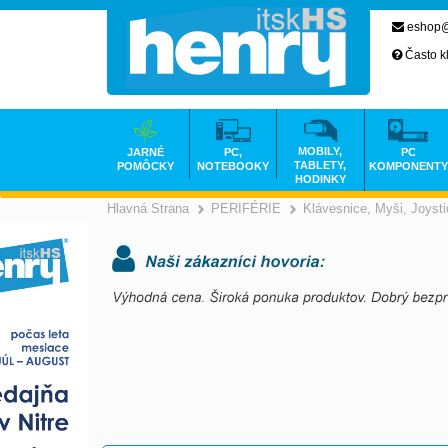
eshop@
Často k
MOBILY,
JARNÉ
PC,
PC
TABLETY,
POMÔCKY
NOTEBOOKY
KOMPONENTY
HODINKY
Hlavná Strana
PERIFÉRIE
Klávesnice, Myši, Joyst
>
>