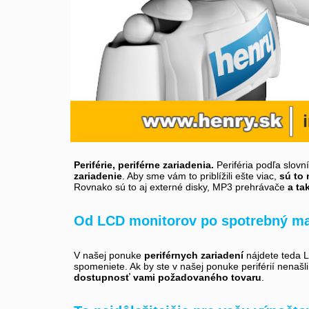
Periférie, periférne zariadenia.
Periféria podľa slovn
zariadenie
. Aby sme vám to priblížili ešte viac,
sú to 
Rovnako sú to aj externé disky, MP3 prehrávače
a ta
Od LCD monitorov po spotrebný ma
V našej ponuke
periférnych zariadení
nájdete teda LC
spomeniete. Ak by ste v našej ponuke periférií nenašl
dostupnosť vami požadovaného tovaru
.