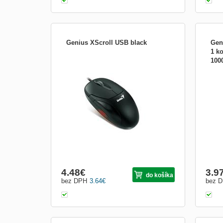
Genius XScroll USB black
Geni
1 ko
100
Výrobca: Genius Trieda produktu: Myš
Klasi
Typ myši: Optická Typ konektoru: USB
tlači
Počet tlačidiel: 3 Skrolovacie koliesko: 1
myši 
Farba: čierna Operačný systém: Microsoft
Kone
Windows 98, Microsoft Windows 2000,
Rozl
Microsoft Windows ME, Microsoft
tlači
Windows NT, Microsoft Wind...
85 g 
4.48
€
3.9
do košíka
bez DPH
3.64
€
bez 