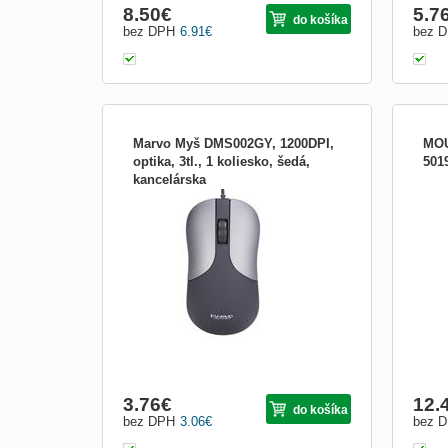
8.50
€
5.7
do košíka
bez DPH
6.91
€
bez 
Marvo Myš DMS002GY, 1200DPI,
MOU
optika, 3tl., 1 koliesko, šedá,
501
kancelárska
Myš DMS002 GY Táto kompaktná myš, je
ideálnou voľbou pre každého, kto trávi
hodne času na cestách, ale aj v škole, či v
kancelárii. Má scrolovacie koliesko, ktoré
zaisťuje plynulosť pri scrollovaní.
Disponuje taktiež symetrickým a
ergonomickým designom...
3.76
€
12.
do košíka
bez DPH
3.06
€
bez 