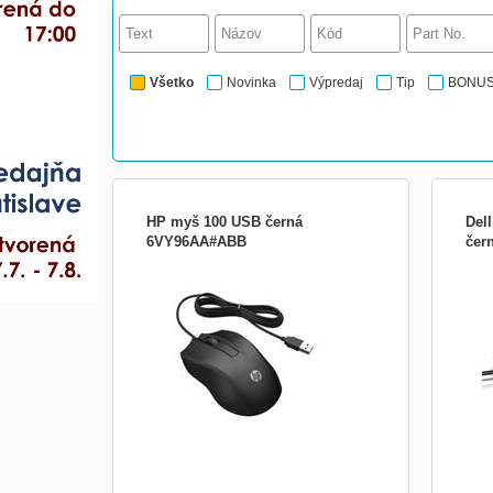
Všetko
Novinka
Výpredaj
Tip
BONU
HP myš 100 USB černá
Del
6VY96AA#ABB
čer
SUPPORTED OPERATING SYSTEMS
Spole
Compatible Operating Systems Windows
myš 
10; Windows 8; Windows 7; MacOS 10.1
opti
or higher COMPATIBILITY Hardware
připo
compatibility Compatible with HP PCs with
době.
available USB-A port. WARRANTY
nebo
Warranty 1 Year Limited Warranty (Retu
pomůž