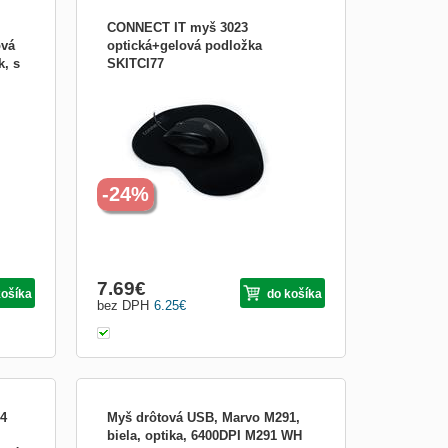
CONNECT IT myš 3023
ová
optická+gelová podložka
k, s
SKITCI77
sney
CONNECT IT myš 3023 optická+gelová
ows
podložka SKITCI77
800
oll).
a:
bla:
-24%
7.69
€
košíka
do košíka
bez DPH
6.25
€
/4
Myš drôtová USB, Marvo M291,
biela, optika, 6400DPI M291 WH