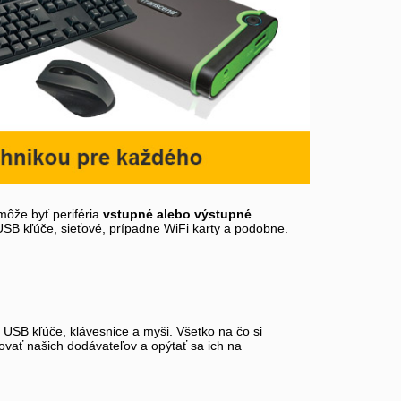
môže byť periféria
vstupné alebo výstupné
 USB kľúče, sieťové, prípadne WiFi karty a podobne.
, USB kľúče, klávesnice a myši. Všetko na čo si
tovať našich dodávateľov a opýtať sa ich na