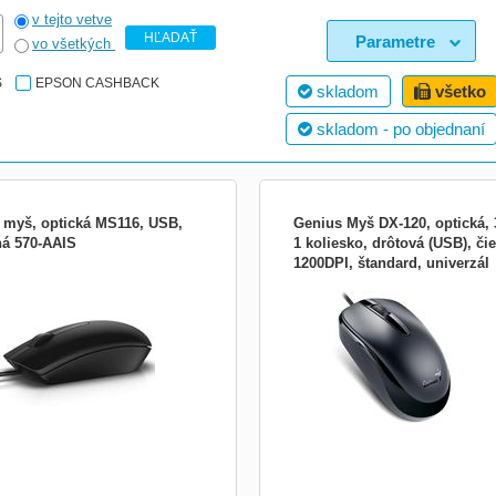
v tejto vetve
HĽADAŤ
Parametre
vo všetkých
S
EPSON CASHBACK
skladom
všetko
skladom - po objednaní
l myš, optická MS116, USB,
Genius Myš DX-120, optická, 3
ná 570-AAIS
1 koliesko, drôtová (USB), čie
1200DPI, štandard, univerzál
hlivý výkon i po dlouhé době Optická
Optická myš s tromi tlačidlami. Rozlíš
Dell – MS116, vybavená technologií
optického senzoru myši je 1200 DPI.
ckého snímání LED a kabelovým
váži 85 g a vybavená 1,5 m káblom
jením, zajišťuje špičkový i po dlouhé
zakončeným USB portom pre pripojen
 Zvyšte svou produktivitu v kanceláři
počítaču. Farba: čierna Hmotnosť (g)
 doma – optická myš Dell vám
Rozmery: 105 x 60 x 37 mm Bluetooth
e v každé sit...
Modelové číslo...