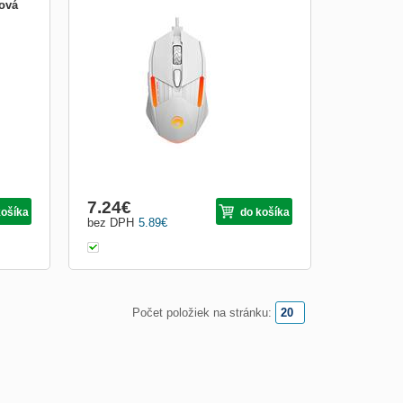
tová
vá
Marvo Herná Myš M291 Nový bojovník vo
bují
farbách Marvo! Máme tu novinku vo
tné
farbách Marvo a to je herná myš M291 .
Na myš bola použitá biela farba a
klasickým logom Škorpióna . Táto čierna
kra,
kráska má nastaviteľné DPI od 1000-
1600-3200-6400 presne na typ hry...
7.24
€
košíka
do košíka
bez DPH
5.89
€
Počet položiek na stránku: