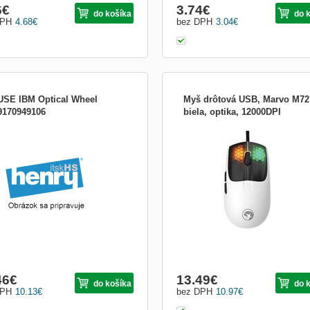
6
€
3.74
€
do košíka
do 
DPH
4.68
€
bez DPH
3.04
€
SE IBM Optical Wheel
Myš drôtová USB, Marvo M72
9170949106
biela, optika, 12000DPI
Káblová ultra ľahká herná myš Marvo
M727 Ultra ľahká Marvo M727 je
výnimočná herná myš, ktorá kombinu
ultra ľahkú konštrukciu s vysokým
výkonom a poskytuje hráčom jedineč
zážitok pri hraní ich obľúbených hier.
hmotnosťou iba 47 gramov myš doslo
46
€
13.49
€
do košíka
do 
DPH
10.13
€
bez DPH
10.97
€