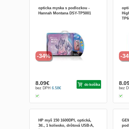
opticka myska s podlozkou -
opt
Hannah Montana DSY-TP5001
Hig
TP6
opticka myska s podlozkou - Hannah
opti
Montana 1000dpi, USB, slim design
Music
-34%
-3
8.09
€
8.0
do košíka
bez DPH
6.58
€
bez 
HP myš 150 1600DPI, optická,
GEM
3tl., 1 koliesko, drôtová USB-A,
pods