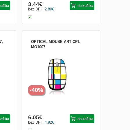
3.44
€
košíka
do košíka
bez DPH
2.80
€
7,
OPTICAL MOUSE ART CPL-
MO1007
OPTICAL MOUSE ART CPL-MO1007
je
ný
 S
va...
-40%
6.05
€
košíka
do košíka
bez DPH
4.92
€