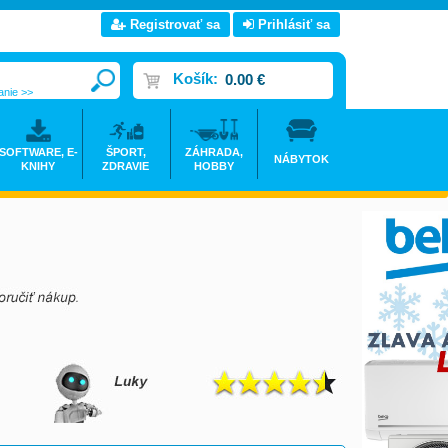
Registrovať sa
Prihlásiť sa
Košík:
0.00 €
anie >>
SOFTWARE, E-
ŠPORT,
ZÁHRADA,
NÁBYTOK
KNIHY
ZDRAVIE
HOBBY