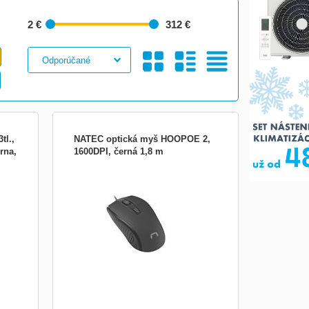
2 €
312 €
Galéria
S
Tabuľkový
tl.,
NATEC optická myš HOOPOE 2,
rna,
1600DPI, černá 1,8 m
enie
MODERNÍ A POHODLNÁ Natec
 Myš
HOOPOE 2 je funkční myš se
symetrickým designem a moderním
ie k
vzhledem. Hluboká a univerzální černá
: 85
barva konstrukce dokonale zapadne do
: nie
každého herního stojanu a speciální
žlábkování na bocích zaručí pevný úchop.
PŘESNÝ SENZOR My...
Obrázkami
Výpis