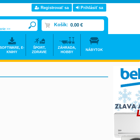
Registrovať sa
Prihlásiť sa
Košík:
0.00 €
anie >>
SOFTWARE, E-
ŠPORT,
ZÁHRADA,
NÁBYTOK
KNIHY
ZDRAVIE
HOBBY