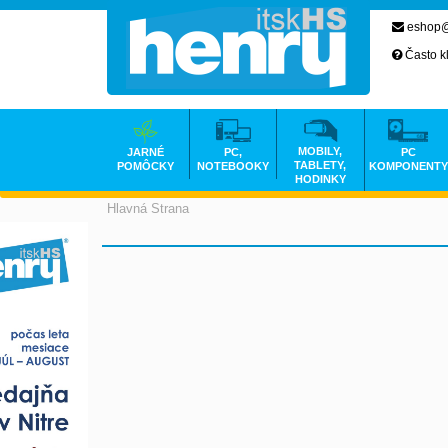
eshop@
Často k
MOBILY,
JARNÉ
PC,
PC
TABLETY,
POMÔCKY
NOTEBOOKY
KOMPONENTY
HODINKY
Hlavná Strana