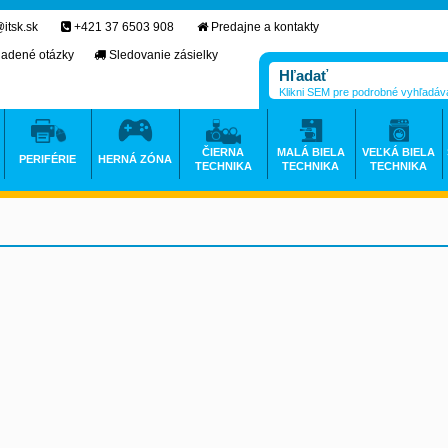
itsk.sk
+421 37 6503 908
Predajne a kontakty
ladené otázky
Sledovanie zásielky
Klikni SEM pre podrobné vyhľadáv
ČIERNA
MALÁ BIELA
VEĽKÁ BIELA
PERIFÉRIE
HERNÁ ZÓNA
TECHNIKA
TECHNIKA
TECHNIKA