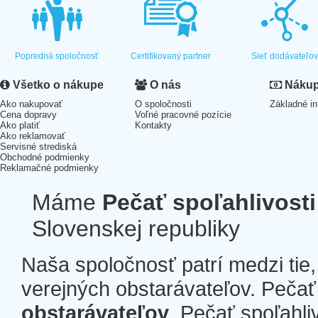
Popredná spoločnosť
Certifikovaný partner
Sieť dodávateľo
Všetko o nákupe
O nás
Nákup 
Ako nakupovať
O spoločnosti
Základné in
Cena dopravy
Voľné pracovné pozície
Ako platiť
Kontakty
Ako reklamovať
Servisné strediská
Obchodné podmienky
Reklamačné podmienky
Máme
Pečať spoľahlivosti
Slovenskej republiky
Naša spoločnosť patrí medzi tie
verejných obstarávateľov. Pečať 
obstarávateľov
. Pečať spoľahli