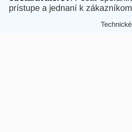
prístupe a jednaní k zákazníkom a
Technické
Â
Â
Â