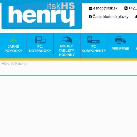
eshop@itsk.sk
+421
Často kladené otázky
MOBILY,
JARNÉ
PC,
PC
PERIFÉRIE
TABLETY,
POMÔCKY
NOTEBOOKY
KOMPONENTY
HODINKY
Hlavná Strana