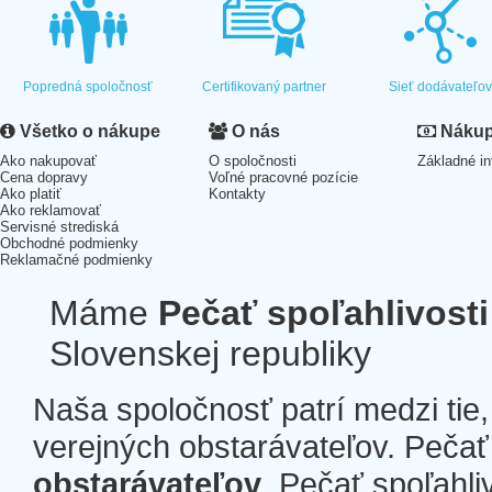
Popredná spoločnosť
Certifikovaný partner
Sieť dodávateľo
Všetko o nákupe
O nás
Nákup 
Ako nakupovať
O spoločnosti
Základné in
Cena dopravy
Voľné pracovné pozície
Ako platiť
Kontakty
Ako reklamovať
Servisné strediská
Obchodné podmienky
Reklamačné podmienky
Máme
Pečať spoľahlivosti
Slovenskej republiky
Naša spoločnosť patrí medzi tie
verejných obstarávateľov. Pečať 
obstarávateľov
. Pečať spoľahli