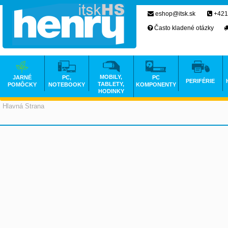
eshop@itsk.sk
+421
Často kladené otázky
MOBILY,
JARNÉ
PC,
PC
PERIFÉRIE
TABLETY,
POMÔCKY
NOTEBOOKY
KOMPONENTY
HODINKY
Hlavná Strana