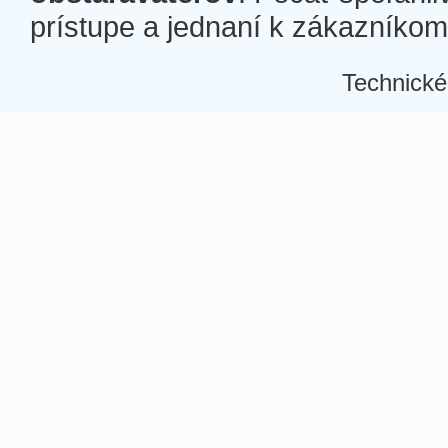
prístupe a jednaní k zákazníkom a
Technické
Â
Â
Â