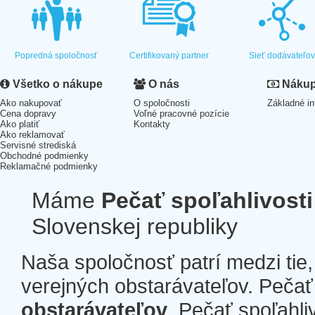
Popredná spoločnosť
Certifikovaný partner
Sieť dodávateľo
Všetko o nákupe
O nás
Nákup 
Ako nakupovať
O spoločnosti
Základné in
Cena dopravy
Voľné pracovné pozície
Ako platiť
Kontakty
Ako reklamovať
Servisné strediská
Obchodné podmienky
Reklamačné podmienky
Máme
Pečať spoľahlivosti
Slovenskej republiky
Naša spoločnosť patrí medzi tie
verejných obstarávateľov. Pečať 
obstarávateľov
. Pečať spoľahli