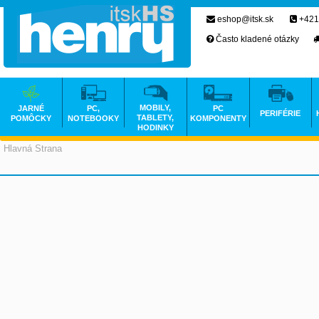
eshop@itsk.sk
+421
Často kladené otázky
MOBILY,
JARNÉ
PC,
PC
PERIFÉRIE
TABLETY,
POMÔCKY
NOTEBOOKY
KOMPONENTY
HODINKY
Hlavná Strana