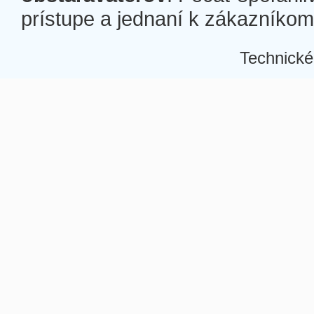
prístupe a jednaní k zákazníkom a
Technické
Â
Â
Â