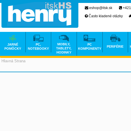
eshop@itsk.sk
+421
Často kladené otázky
MOBILY,
JARNÉ
PC,
PC
PERIFÉRIE
TABLETY,
POMÔCKY
NOTEBOOKY
KOMPONENTY
HODINKY
Hlavná Strana