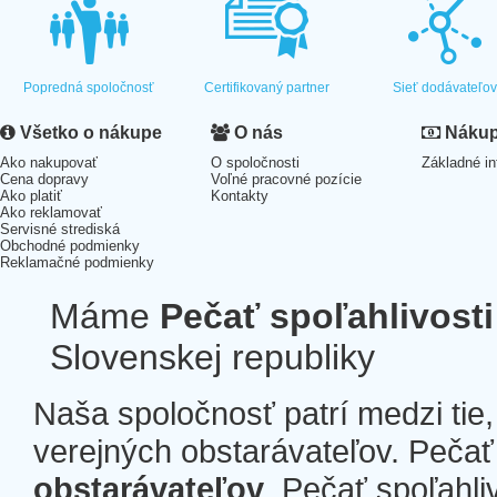
Popredná spoločnosť
Certifikovaný partner
Sieť dodávateľo
Všetko o nákupe
O nás
Nákup 
Ako nakupovať
O spoločnosti
Základné in
Cena dopravy
Voľné pracovné pozície
Ako platiť
Kontakty
Ako reklamovať
Servisné strediská
Obchodné podmienky
Reklamačné podmienky
Máme
Pečať spoľahlivosti
Slovenskej republiky
Naša spoločnosť patrí medzi tie
verejných obstarávateľov. Pečať 
obstarávateľov
. Pečať spoľahli