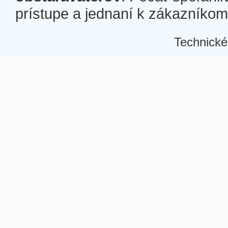
prístupe a jednaní k zákazníkom a
Technické
Â
Â
Â