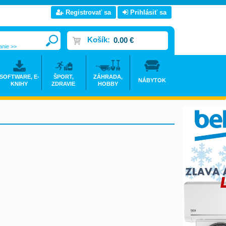
Registrovať sa
Prihlásiť sa
Košík:
0.00 €
anie >>
SOFTWARE, E-
ŠPORT,
ZÁHRADA,
NÁBYTOK
KNIHY
ZDRAVIE
HOBBY