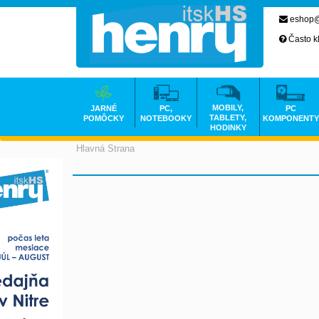
eshop@
Často k
MOBILY,
JARNÉ
PC,
PC
TABLETY,
POMÔCKY
NOTEBOOKY
KOMPONENTY
HODINKY
Hlavná Strana