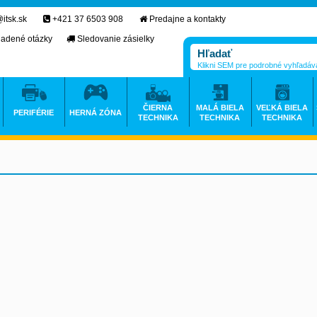
itsk.sk
+421 37 6503 908
Predajne a kontakty
ladené otázky
Sledovanie zásielky
Klikni SEM pre podrobné vyhľadáv
ČIERNA
MALÁ BIELA
VEĽKÁ BIELA
PERIFÉRIE
HERNÁ ZÓNA
TECHNIKA
TECHNIKA
TECHNIKA