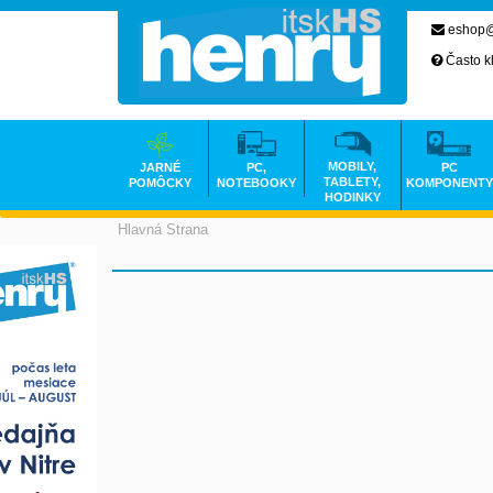
eshop@
Často k
MOBILY,
JARNÉ
PC,
PC
TABLETY,
POMÔCKY
NOTEBOOKY
KOMPONENTY
HODINKY
Hlavná Strana