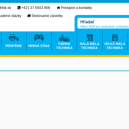
itsk.sk
+421 37 6503 908
Predajne a kontakty
ladené otázky
Sledovanie zásielky
Klikni SEM pre podrobné vyhľadáv
ČIERNA
MALÁ BIELA
VEĽKÁ BIELA
PERIFÉRIE
HERNÁ ZÓNA
TECHNIKA
TECHNIKA
TECHNIKA