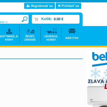
Registrovať sa
Prihlásiť sa
Košík:
0.00 €
anie >>
SOFTWARE, E-
ŠPORT,
ZÁHRADA,
NÁBYTOK
KNIHY
ZDRAVIE
HOBBY