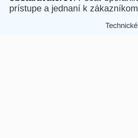
prístupe a jednaní k zákazníkom a
Technické
Â
Â
Â