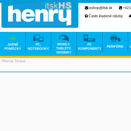
eshop@itsk.sk
+421
Často kladené otázky
MOBILY,
JARNÉ
PC,
PC
PERIFÉRIE
TABLETY,
POMÔCKY
NOTEBOOKY
KOMPONENTY
HODINKY
Hlavná Strana