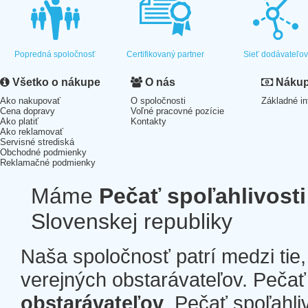
Popredná spoločnosť
Certifikovaný partner
Sieť dodávateľo
Všetko o nákupe
O nás
Nákup 
Ako nakupovať
O spoločnosti
Základné in
Cena dopravy
Voľné pracovné pozície
Ako platiť
Kontakty
Ako reklamovať
Servisné strediská
Obchodné podmienky
Reklamačné podmienky
Máme
Pečať spoľahlivosti
Slovenskej republiky
Naša spoločnosť patrí medzi tie
verejných obstarávateľov. Pečať 
obstarávateľov
. Pečať spoľahli