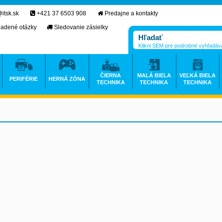
itsk.sk
+421 37 6503 908
Predajne a kontakty
ladené otázky
Sledovanie zásielky
Klikni SEM pre podrobné vyhľadáv
ČIERNA
MALÁ BIELA
VEĽKÁ BIELA
PERIFÉRIE
HERNÁ ZÓNA
TECHNIKA
TECHNIKA
TECHNIKA