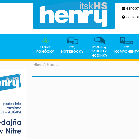
eshop@
Často k
MOBILY,
JARNÉ
PC,
PC
TABLETY,
POMÔCKY
NOTEBOOKY
KOMPONENTY
HODINKY
Hlavná Strana