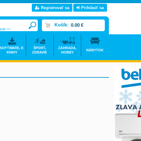
Registrovať sa
Prihlásiť sa
Košík:
0.00 €
anie >>
SOFTWARE, E-
ŠPORT,
ZÁHRADA,
NÁBYTOK
KNIHY
ZDRAVIE
HOBBY