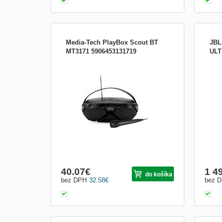
Media-Tech PlayBox Scout BT
JBL
MT3171 5906453131719
ULT
Bluetooth 5.0 Základná funkcia karaoke
Párt
FM rádio s automatickým vyhľadávaním
Ultim
staníc Teleskopická anténa Podpora
vďak
pamäťových kariet micro SD USB
JBL 
Frekvenčná odozva: 160 ~ 20000 Hz
záži
Konektor pre mikrofón 6,3 mm jack
Wi-Fi
(mikrofón je súčasťou balenia) Napájanie:
zvuk,
...
40.07
€
1 4
do košíka
bez DPH
32.58
€
bez 