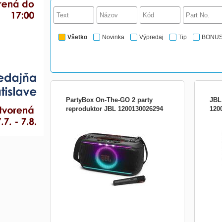
Všetko
Novinka
Výpredaj
Tip
BONU
PartyBox On-The-GO 2 party
JBL
reproduktor JBL 1200130026294
120
Bezdrátový reproduktor JBL PartyBox
Prine
OTG2 party Typ ovládania tlačidlové
Zapn
Frekvenčný rozsah 50HZ- 20KHZ Vhodné
Essen
na párty Kapacita 4722 Trieda krytia IPX4
dobr
Dĺžka kábla 2m Vodeodolný Výkon (RMS)
repr
100 W Ovládanie hlasitosti Prenosny party
na k
reproduktor s mikrofon
Pro 