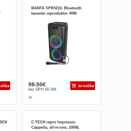
MANTA SPK5210, Bluetooth
W
karaoke reproduktor 40W
Reproduktor Party Audio Manta SPK5210
sa vyznačuje výkonom 40 W RMS, ktorý
 (20
napája dva 6,5&quot; (16,5 cm) basové
ry.
reproduktory a 2 výškové reproduktory.
äť
Na zosilnenie do ešte väčšieho priestoru
,
môžete použiť funkciu TWS (True
u
Wireless Stereo). Ak chcete prehrá
98.50
€
košíka
do košíka
bez DPH
80.08
€
YBOX
C-TECH repro Impressio
Cappella, all-in-one, 100W,