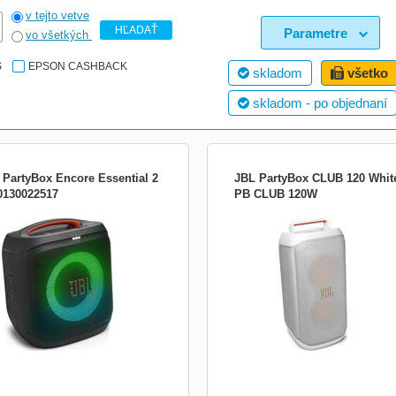
v tejto vetve
HĽADAŤ
Parametre
vo všetkých
S
EPSON CASHBACK
skladom
všetko
skladom - po objednaní
 PartyBox Encore Essential 2
JBL PartyBox CLUB 120 Whit
0130022517
PB CLUB 120W
ste hviezdnu silu na ďalšiu párty.
Čistá párty energia JBL PartyBox Clu
ite reproduktor JBL PartyBox Encore
premení akýkoľvek priestor na párty
tial 2 a nechajte rozbehnúť staré
atmosféru. Výkonný zvuk JBL Pro S
é časy. S týmto prenosným
dokonale vyplní priestor, zatiaľ čo
oduktorom budete chcieť hrať DJ ako
fascinujúca svetelná show so
aždej akcii s plynulým zvukom JBL
stroboskopickými efektmi sa
Sound, svetelnou show...
zosynchronizuje s vašou obľúbenou
hudbou. O...