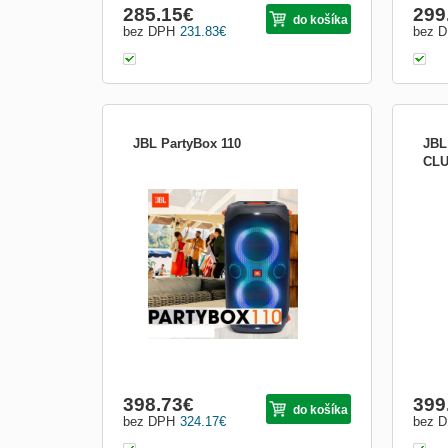
285.15
€
299
do košíka
bez DPH
231.83
€
bez 
JBL PartyBox 110
JBL
CLU
Prenosný párty reproduktor s 160 W
Čist
výkonným zvukom, vstavanými svetlami a
prem
vodotesným prevedením
atmo
napln
svet
chla
stro
398.73
€
399
do košíka
bez DPH
324.17
€
bez 