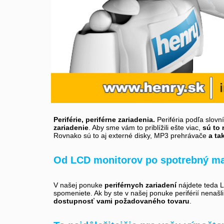
Periférie, periférne zariadenia.
Periféria podľa slovn
zariadenie
. Aby sme vám to priblížili ešte viac,
sú to 
Rovnako sú to aj externé disky, MP3 prehrávače
a ta
Od LCD monitorov po spotrebný ma
V našej ponuke
periférnych zariadení
nájdete teda LC
spomeniete. Ak by ste v našej ponuke periférií nenašl
dostupnosť vami požadovaného tovaru
.