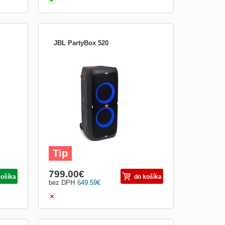
JBL PartyBox 520
Párty nahlas, párty dlho. Máte veľké plány,
ncore
ktoré si vyžadujú veľký zvuk? JBL
asy.
PartyBox 520 vie, ako navodiť náladu
udete
svetelnou šou vibey a naším doteraz
najväčším, najodvážnejším a dunivým
zvukom, poháňaným úplne novou
technológiou AI Sound Boost, ktorá ka
Tip
799.00
€
košíka
do košíka
bez DPH
649.59
€