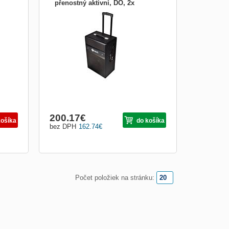
přenostný aktivní, DO, 2x
C-TECH repro Impressio Cappella, all-in-
mikrofon IMP-CAPPELLA
one, 100W, přenostný aktivní, DO, 2x
mikrofon
200.17
€
košíka
do košíka
bez DPH
162.74
€
Počet položiek na stránku: