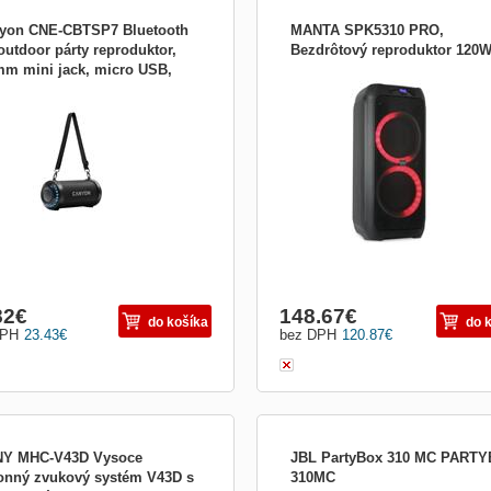
yon CNE-CBTSP7 Bluetooth
MANTA SPK5310 PRO,
outdoor párty reproduktor,
Bezdrôtový reproduktor 120
mm mini jack, micro USB,
o reproduktor dodá vašej domácej
Elegantný prenosný 120W (RMS)
, FM, čierny
 alebo pikniku slávnostnú náladu!
reproduktor Manta Party Audio
ký priestorový zvuk v kombinácii so
SPK5310PRO. Obsahuje dva 8&quot;
vým osvetlením vytvoria živú
cm) stredobasové basové reprodukto
féru pre relaxáciu, tréning alebo
Vstavaná nabíjateľná batéria a rukov
nutia priateľov. Reproduktor je
vám umožnia usporiadať skvelú párty
atibilný s Windows, iOS a
kdekoľvek chcete. Vďaka vstavaném
modernému modu
82
€
148.67
€
do košíka
do 
DPH
23.43
€
bez DPH
120.87
€
Y MHC-V43D Vysoce
JBL PartyBox 310 MC PART
onný zvukový systém V43D s
310MC