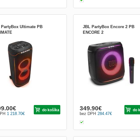
 PartyBox Ultimate PB
JBL PartyBox Encore 2 PB
IMATE
ENCORE 2
y bez obmedzení JBL PartyBox
Prineste hviezdnu silu na ďalšiu párty.
ate vyplní toľko priestoru, koľko máte,
Zapnite reproduktor JBL PartyBox E
a vynikajúcemu originálnemu zvuku
2 a nechajte rozbehnúť staré dobré č
Pro Sound, podporenému pohlcujúcim
S týmto prenosným reproduktorom b
tkom Dolby Atmos prostredníctvom
chcieť hrať DJ ako na každej akcii s
*. Pretože každý na párty miluje silný
plynulým zvukom JBL Pro Sound,
 či už sa p...
svetelnou show podľa nál...
99.00
€
349.90
€
do košíka
do 
DPH
1 218.70
€
bez DPH
284.47
€