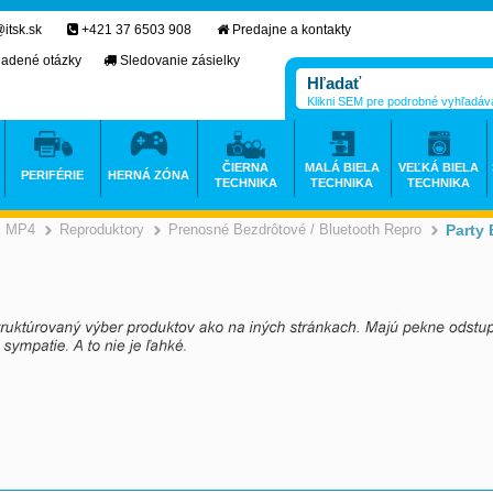
itsk.sk
+421 37 6503 908
Predajne a kontakty
ladené otázky
Sledovanie zásielky
Klikni SEM pre podrobné vyhľadáv
ČIERNA
MALÁ BIELA
VEĽKÁ BIELA
PERIFÉRIE
HERNÁ ZÓNA
TECHNIKA
TECHNIKA
TECHNIKA
3, MP4
Reproduktory
Prenosné Bezdrôtové / Bluetooth Repro
Party
>
>