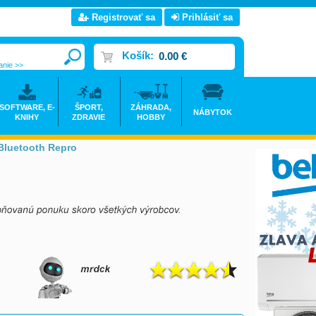
Registrovať sa
Prihlásiť sa
Košík:
0.00 €
anie >>
SOFTWARE, E-
ŠPORT,
ZÁHRADA,
NÁBYTOK
KNIHY
ZDRAVIE
HOBBY
 Bluetooth Repro
>