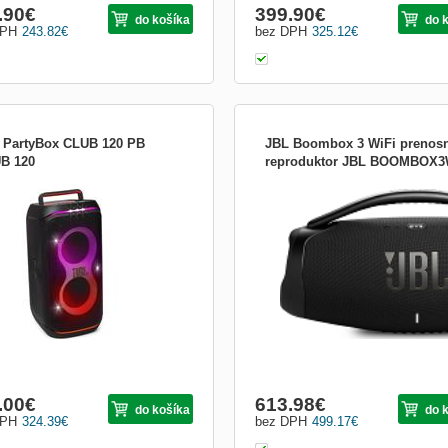
.90
€
399.90
€
do košíka
do 
DPH
243.82
€
bez DPH
325.12
€
 PartyBox CLUB 120 PB
JBL Boombox 3 WiFi prenos
B 120
reproduktor JBL BOOMBOX3
á párty energia JBL PartyBox Club 120
ení akýkoľvek priestor na párty a
sféru. Výkonný zvuk JBL Pro Sound
í vzduch, zatiaľ čo fascinujúca
elná show hviezdnych svetiel,
dných svetelných stôp a
boskopických efektov sa synchro...
.00
€
613.98
€
do košíka
do 
DPH
324.39
€
bez DPH
499.17
€