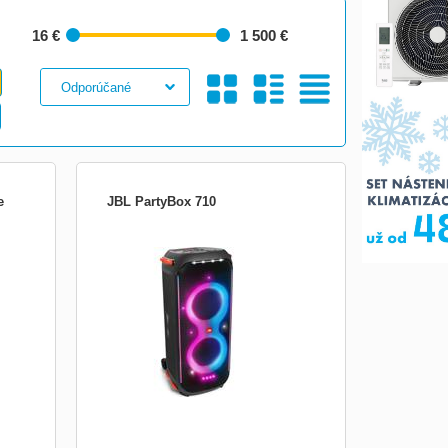
16 €
1 500 €
Galéria
S
Tabuľkový
e
JBL PartyBox 710
b 120
Funkcie a výhody 800 W RMS výkonného
zvuku JBL Original Pro Sound Vytvorte
ound
okamžité hudobné spojenie s 800
výkonnými wattmi vysokovýkonného
zvuku JBL Original Pro Sound. Duálne
2,75&quot; tweetery a 8&quot; woofery
spárované s jeho vyladeným bassreflex
portom po...
Obrázkami
Výpis