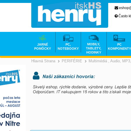
eshop@
Často k
MOBILY,
JARNÉ
PC,
PC
TABLETY,
POMÔCKY
NOTEBOOKY
KOMPONENTY
HODINKY
Hlavná Strana
PERIFÉRIE
Multimédiá , Audio, MP
>
>