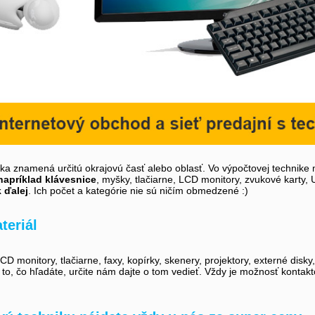
íka znamená určitú okrajovú časť alebo oblasť. Vo výpočtovej technike 
napríklad klávesnice
, myšky, tlačiarne, LCD monitory, zvukové karty,
k ďalej
. Ich počet a kategórie nie sú ničím obmedzené :)
teriál
D monitory, tlačiarne, faxy, kopírky, skenery, projektory, externé disky
i to, čo hľadáte, určite nám dajte o tom vedieť. Vždy je možnosť kontak