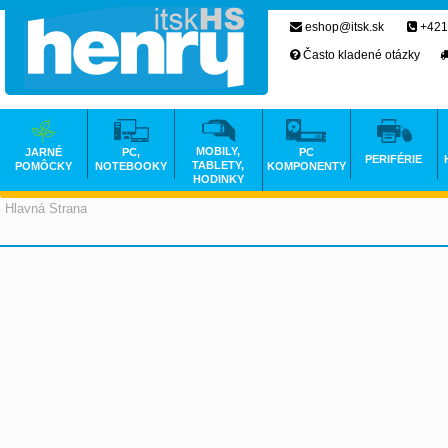
eshop@itsk.sk
+421
Často kladené otázky
MOBILY,
JARNÉ
PC,
PC
PERIFÉRIE
TABLETY,
POMÔCKY
NOTEBOOKY
KOMPONENTY
HODINKY
Hlavná Strana