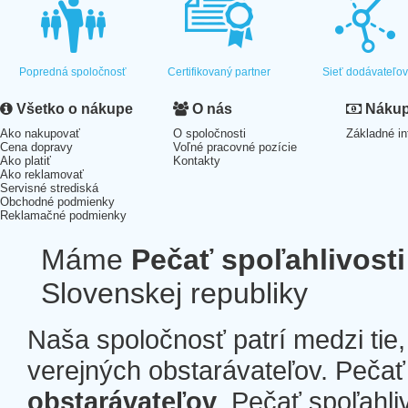
Popredná spoločnosť
Certifikovaný partner
Sieť dodávateľo
Všetko o nákupe
O nás
Nákup 
Ako nakupovať
O spoločnosti
Základné in
Cena dopravy
Voľné pracovné pozície
Ako platiť
Kontakty
Ako reklamovať
Servisné strediská
Obchodné podmienky
Reklamačné podmienky
Máme
Pečať spoľahlivosti
Slovenskej republiky
Naša spoločnosť patrí medzi tie
verejných obstarávateľov. Pečať 
obstarávateľov
. Pečať spoľahli