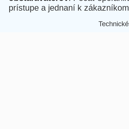
prístupe a jednaní k zákazníkom a
Technické
Â
Â
Â