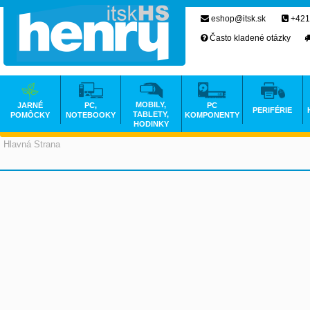
eshop@itsk.sk
+421
Často kladené otázky
MOBILY,
JARNÉ
PC,
PC
PERIFÉRIE
TABLETY,
POMÔCKY
NOTEBOOKY
KOMPONENTY
HODINKY
Hlavná Strana