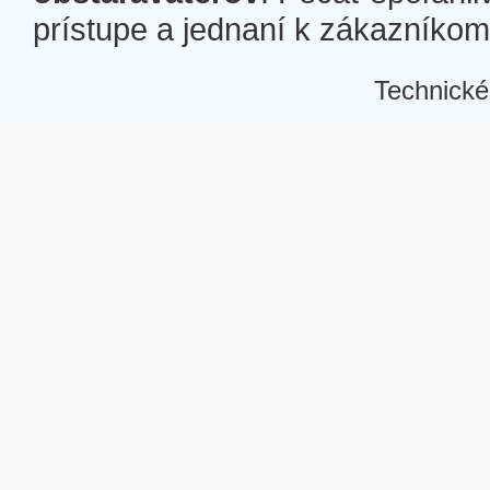
prístupe a jednaní k zákazníkom a
Technické
Â
Â
Â