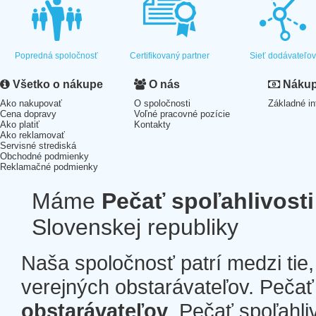
Popredná spoločnosť
Certifikovaný partner
Sieť dodávateľo
Všetko o nákupe
O nás
Nákup 
Ako nakupovať
O spoločnosti
Základné in
Cena dopravy
Voľné pracovné pozície
Ako platiť
Kontakty
Ako reklamovať
Servisné strediská
Obchodné podmienky
Reklamačné podmienky
Máme
Pečať spoľahlivosti
Slovenskej republiky
Naša spoločnosť patrí medzi tie
verejných obstarávateľov. Pečať 
obstarávateľov
. Pečať spoľahli