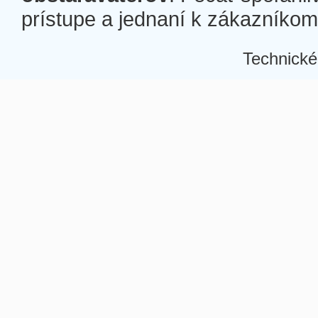
prístupe a jednaní k zákazníkom a
Technické
Â
Â
Â