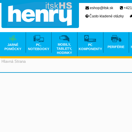
eshop@itsk.sk
+421
Často kladené otázky
MOBILY,
JARNÉ
PC,
PC
PERIFÉRIE
TABLETY,
POMÔCKY
NOTEBOOKY
KOMPONENTY
HODINKY
Hlavná Strana