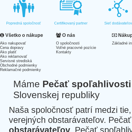
Popredná spoločnosť
Certifikovaný partner
Sieť dodávateľo
Všetko o nákupe
O nás
Nákup 
Ako nakupovať
O spoločnosti
Základné in
Cena dopravy
Voľné pracovné pozície
Ako platiť
Kontakty
Ako reklamovať
Servisné strediská
Obchodné podmienky
Reklamačné podmienky
Máme
Pečať spoľahlivosti
Slovenskej republiky
Naša spoločnosť patrí medzi tie
verejných obstarávateľov. Pečať 
obstarávateľov
. Pečať spoľahli