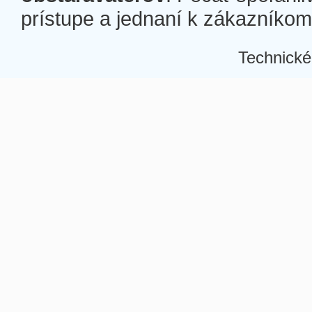
prístupe a jednaní k zákazníkom a
Technické
Â
Â
Â