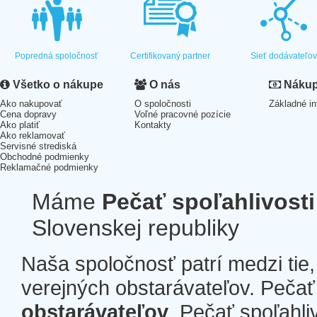
Popredná spoločnosť
Certifikovaný partner
Sieť dodávateľo
Všetko o nákupe
O nás
Nákup 
Ako nakupovať
O spoločnosti
Základné in
Cena dopravy
Voľné pracovné pozície
Ako platiť
Kontakty
Ako reklamovať
Servisné strediská
Obchodné podmienky
Reklamačné podmienky
Máme
Pečať spoľahlivosti
Slovenskej republiky
Naša spoločnosť patrí medzi tie
verejných obstarávateľov. Pečať 
obstarávateľov
. Pečať spoľahli