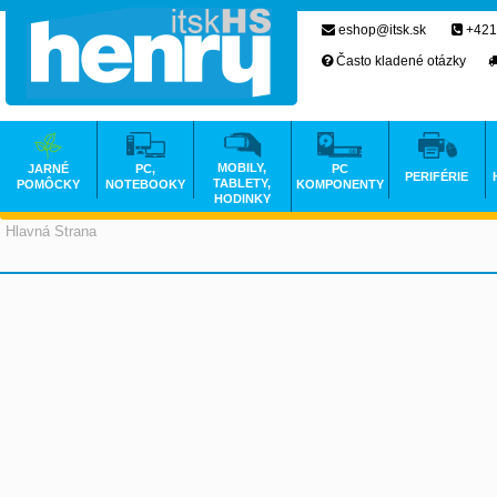
eshop@itsk.sk
+421
Často kladené otázky
MOBILY,
JARNÉ
PC,
PC
PERIFÉRIE
TABLETY,
POMÔCKY
NOTEBOOKY
KOMPONENTY
HODINKY
Hlavná Strana