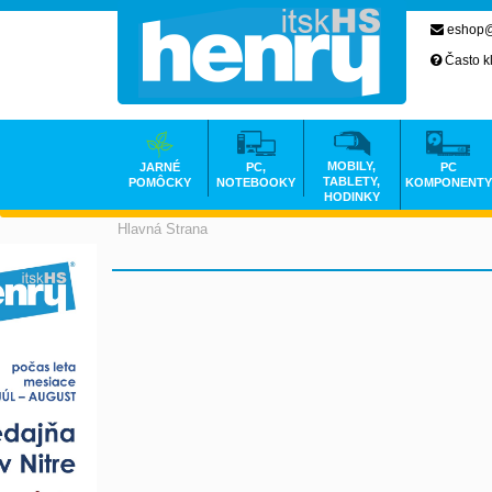
eshop@
Často k
MOBILY,
JARNÉ
PC,
PC
TABLETY,
POMÔCKY
NOTEBOOKY
KOMPONENTY
HODINKY
Hlavná Strana