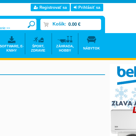
Registrovať sa
Prihlásiť sa
Košík:
0.00 €
anie >>
SOFTWARE, E-
ŠPORT,
ZÁHRADA,
NÁBYTOK
KNIHY
ZDRAVIE
HOBBY