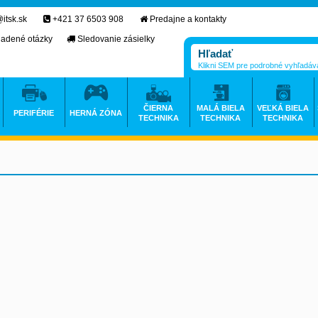
itsk.sk
+421 37 6503 908
Predajne a kontakty
ladené otázky
Sledovanie zásielky
Klikni SEM pre podrobné vyhľadáv
ČIERNA
MALÁ BIELA
VEĽKÁ BIELA
PERIFÉRIE
HERNÁ ZÓNA
TECHNIKA
TECHNIKA
TECHNIKA