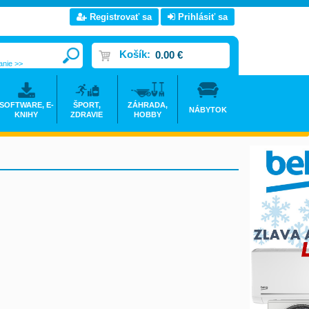
Registrovať sa
Prihlásiť sa
Košík:
0.00 €
anie >>
SOFTWARE, E-
ŠPORT,
ZÁHRADA,
NÁBYTOK
KNIHY
ZDRAVIE
HOBBY