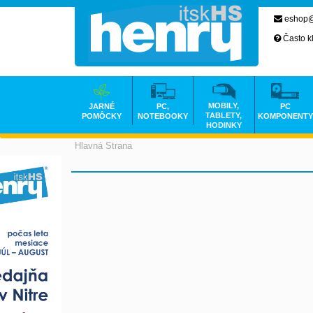
eshop@
Často k
MOBILY,
JARNÉ
PC,
PC
TABLETY,
POMÔCKY
NOTEBOOKY
KOMPONENTY
HODINKY
Hlavná Strana