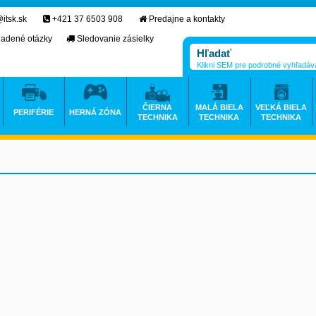
itsk.sk
+421 37 6503 908
Predajne a kontakty
ladené otázky
Sledovanie zásielky
Klikni SEM pre podrobné vyhľadáv
ČIERNA
MALÁ BIELA
VEĽKÁ BIELA
PERIFÉRIE
HERNÁ ZÓNA
TECHNIKA
TECHNIKA
TECHNIKA