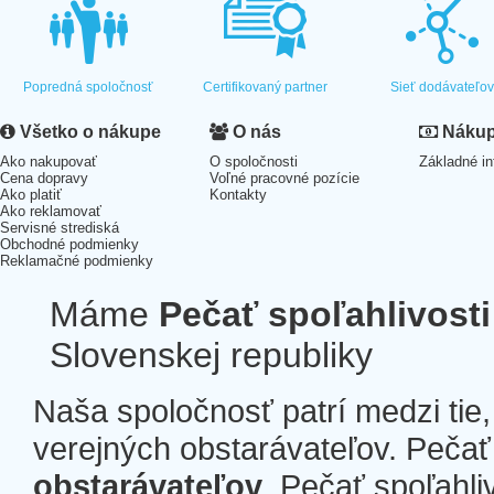
Popredná spoločnosť
Certifikovaný partner
Sieť dodávateľo
Všetko o nákupe
O nás
Nákup 
Ako nakupovať
O spoločnosti
Základné in
Cena dopravy
Voľné pracovné pozície
Ako platiť
Kontakty
Ako reklamovať
Servisné strediská
Obchodné podmienky
Reklamačné podmienky
Máme
Pečať spoľahlivosti
Slovenskej republiky
Naša spoločnosť patrí medzi tie
verejných obstarávateľov. Pečať 
obstarávateľov
. Pečať spoľahli