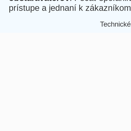
prístupe a jednaní k zákazníkom a
Technické
Â
Â
Â