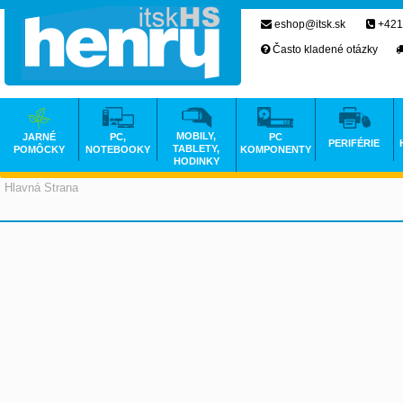
eshop@itsk.sk
+421
Často kladené otázky
MOBILY,
JARNÉ
PC,
PC
PERIFÉRIE
TABLETY,
POMÔCKY
NOTEBOOKY
KOMPONENTY
HODINKY
Hlavná Strana