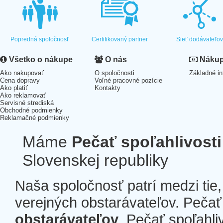
Popredná spoločnosť
Certifikovaný partner
Sieť dodávateľo
Všetko o nákupe
O nás
Nákup 
Ako nakupovať
O spoločnosti
Základné in
Cena dopravy
Voľné pracovné pozície
Ako platiť
Kontakty
Ako reklamovať
Servisné strediská
Obchodné podmienky
Reklamačné podmienky
Máme
Pečať spoľahlivosti
Slovenskej republiky
Naša spoločnosť patrí medzi tie
verejných obstarávateľov. Pečať 
obstarávateľov
. Pečať spoľahli