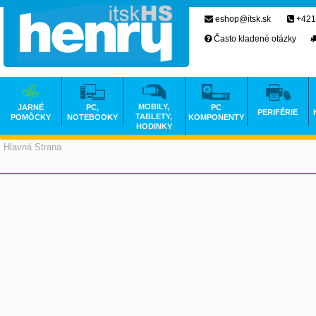
eshop@itsk.sk
+421
Často kladené otázky
MOBILY,
JARNÉ
PC,
PC
PERIFÉRIE
TABLETY,
POMÔCKY
NOTEBOOKY
KOMPONENTY
HODINKY
Hlavná Strana