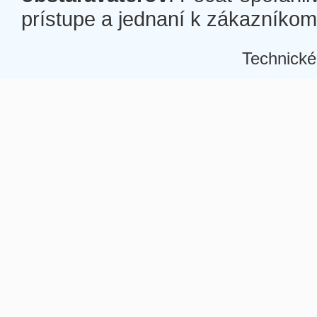
prístupe a jednaní k zákazníkom a
Technické
Â
Â
Â