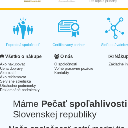
Popredná spoločnosť
Certifikovaný partner
Sieť dodávateľo
Všetko o nákupe
O nás
Nákup 
Ako nakupovať
O spoločnosti
Základné in
Cena dopravy
Voľné pracovné pozície
Ako platiť
Kontakty
Ako reklamovať
Servisné strediská
Obchodné podmienky
Reklamačné podmienky
Máme
Pečať spoľahlivosti
Slovenskej republiky