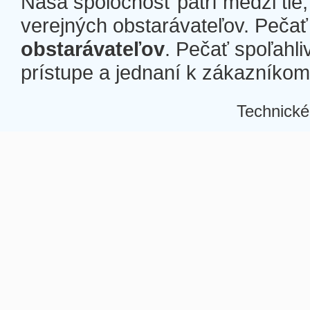
Naša spoločnosť patrí medzi tie
verejných obstarávateľov. Pečať 
obstarávateľov
. Pečať spoľahli
prístupe a jednaní k zákazníkom a
Technické
Â
Â
Â