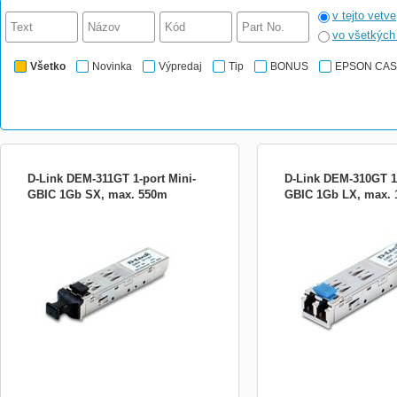
v tejto vetve
vo všetkýc
Všetko
Novinka
Výpredaj
Tip
BONUS
EPSON CA
D-Link DEM-311GT 1-port Mini-
D-Link DEM-310GT 1-
GBIC 1Gb SX, max. 550m
GBIC 1Gb LX, max.
Mini GBIC transceiver, 1000BaseSX (LC-
Mini GBIC transceiver, 1
Duplex) max. 550 m 1x 1000 Mbit
Duplex) max. 10 km 1x 10
vícevidový optický SX (LC-Duplex) port,
jednovidový optický LX (L
vícevidové vlákno 50/125µm až 550 m,
jednovidové vlákno 9/125
vícevidové vlákno 62,5/125µm až 220 m,
plný duplex, 802.3x Flow
plný duplex, 802.3x Flow-Control, výměna
za chodu. * LC 1000 Mbit 
za chodu. * 1x 1000 Mbit ...
(standard IEEE 802.3z)...