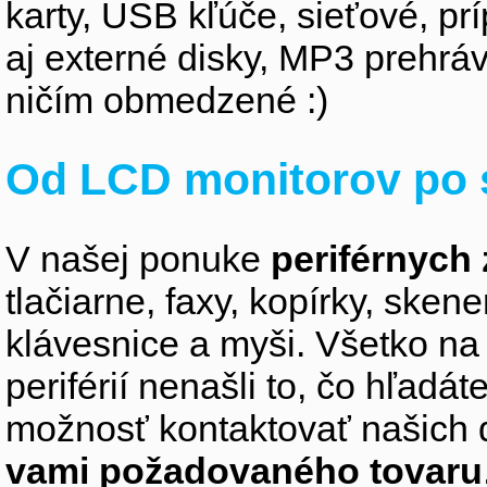
karty, USB kľúče, sieťové, p
aj externé disky, MP3 prehr
ničím obmedzené :)
Od LCD monitorov po 
V našej ponuke
periférnych 
tlačiarne, faxy, kopírky, sken
klávesnice a myši. Všetko na
periférií nenašli to, čo hľadá
možnosť kontaktovať našich 
vami požadovaného tovaru