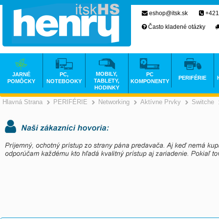
eshop@itsk.sk
+421
Často kladené otázky
MOBILY,
JARNÉ
PC,
PC
PERIFÉRIE
TABLETY,
POMÔCKY
NOTEBOOKY
KOMPONENTY
HODINKY
Hlavná Strana
PERIFÉRIE
Networking
Aktívne Prvky
Switche
>
>
>