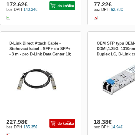
172.62
€
77.22
€
do košíka
bez DPH
140.34
€
bez DPH
62.78
€
D-Link Direct Attach Cable -
OEM SFP typu DEM
Stohovací kabel - SFP+ do SFP+
DDMI,1.25G, 1310nm
- 3 m - pro D-Link Data Center 10;
Duplex LC, D-Link c
Výrobca: D-Link Trieda produktu:
Popis produktu: SFP modul
DGS DEM-CB300S
DEM-310GT-OEM
Príslušenstvo pre prepínače (Switche)
Diagnostic Monitoring Roz
Dĺžka: 3 m Viac informácií: www.dlink.com
LC konektor Rýchlosť pre
[LINK]
Gbit/s Vlnová dĺžka: 1310
mód Dosah: 20 km
227.98
€
18.38
€
do košíka
bez DPH
185.35
€
bez DPH
14.94
€