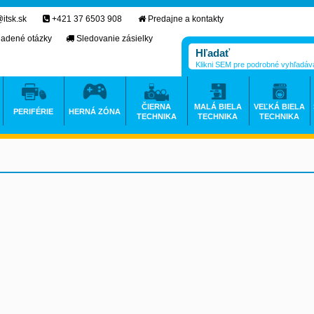
itsk.sk
+421 37 6503 908
Predajne a kontakty
ladené otázky
Sledovanie zásielky
Klikni SEM pre podrobné vyhľadáv
ČIERNA
MALÁ BIELA
VEĽKÁ BIELA
PERIFÉRIE
HERNÁ ZÓNA
TECHNIKA
TECHNIKA
TECHNIKA