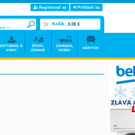
Registrovať sa
Prihlásiť sa
Košík:
0.00 €
anie >>
SOFTWARE, E-
ŠPORT,
ZÁHRADA,
NÁBYTOK
KNIHY
ZDRAVIE
HOBBY