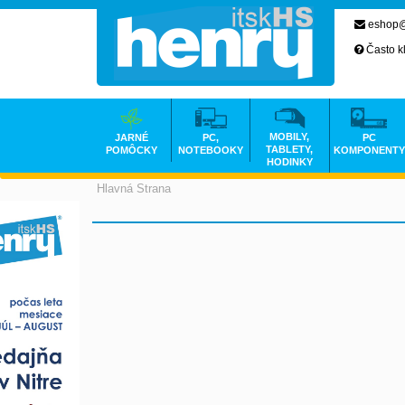
eshop@
Často k
MOBILY,
JARNÉ
PC,
PC
TABLETY,
POMÔCKY
NOTEBOOKY
KOMPONENTY
HODINKY
Hlavná Strana