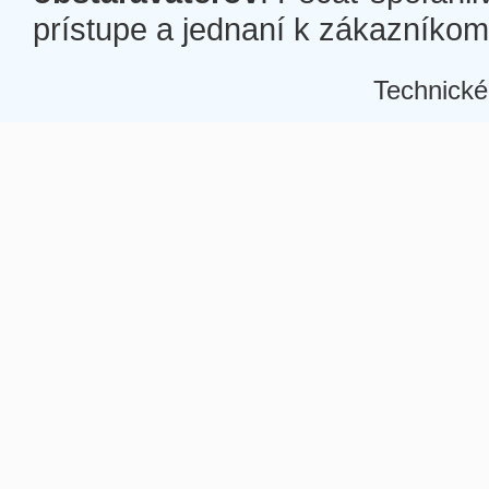
prístupe a jednaní k zákazníkom a
Technické
Â
Â
Â