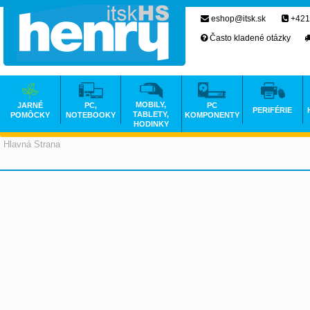
eshop@itsk.sk
+421
Často kladené otázky
MOBILY,
JARNÉ
PC,
PC
PERIFÉRIE
TABLETY,
POMÔCKY
NOTEBOOKY
KOMPONENTY
HODINKY
Hlavná Strana