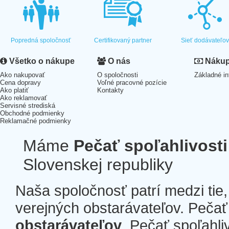
Popredná spoločnosť
Certifikovaný partner
Sieť dodávateľo
Všetko o nákupe
O nás
Nákup 
Ako nakupovať
O spoločnosti
Základné in
Cena dopravy
Voľné pracovné pozície
Ako platiť
Kontakty
Ako reklamovať
Servisné strediská
Obchodné podmienky
Reklamačné podmienky
Máme
Pečať spoľahlivosti
Slovenskej republiky
Naša spoločnosť patrí medzi tie
verejných obstarávateľov. Pečať 
obstarávateľov
. Pečať spoľahli