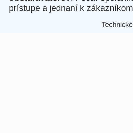
prístupe a jednaní k zákazníkom a
Technické
Â
Â
Â