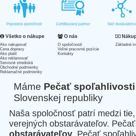
Popredná spoločnosť
Certifikovaný partner
Sieť dodávateľo
Všetko o nákupe
O nás
Nákup 
Ako nakupovať
O spoločnosti
Základné in
Cena dopravy
Voľné pracovné pozície
Ako platiť
Kontakty
Ako reklamovať
Servisné strediská
Obchodné podmienky
Reklamačné podmienky
Máme
Pečať spoľahlivosti
Slovenskej republiky
Naša spoločnosť patrí medzi tie
verejných obstarávateľov. Pečať 
obstarávateľov
. Pečať spoľahli