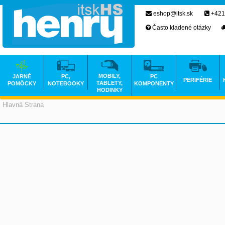
eshop@itsk.sk
+421
Často kladené otázky
MOBILY,
JARNÉ
PC,
PC
PERIFÉRIE
TABLETY,
POMÔCKY
NOTEBOOKY
KOMPONENTY
HODINKY
Hlavná Strana