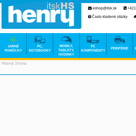
eshop@itsk.sk
+421
Často kladené otázky
MOBILY,
JARNÉ
PC,
PC
PERIFÉRIE
TABLETY,
POMÔCKY
NOTEBOOKY
KOMPONENTY
HODINKY
Hlavná Strana