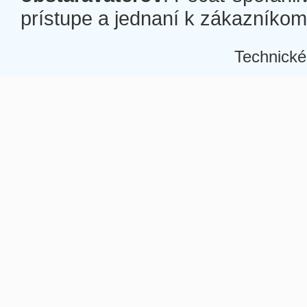
prístupe a jednaní k zákazníkom a
Technické
Â
Â
Â