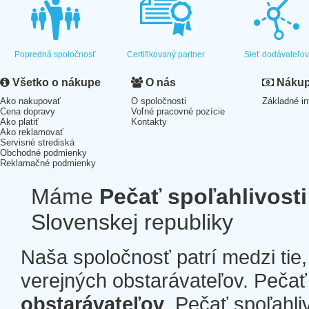
Popredná spoločnosť
Certifikovaný partner
Sieť dodávateľo
Všetko o nákupe
O nás
Nákup 
Ako nakupovať
O spoločnosti
Základné in
Cena dopravy
Voľné pracovné pozície
Ako platiť
Kontakty
Ako reklamovať
Servisné strediská
Obchodné podmienky
Reklamačné podmienky
Máme
Pečať spoľahlivosti
Slovenskej republiky
Naša spoločnosť patrí medzi tie
verejných obstarávateľov. Pečať 
obstarávateľov
. Pečať spoľahli