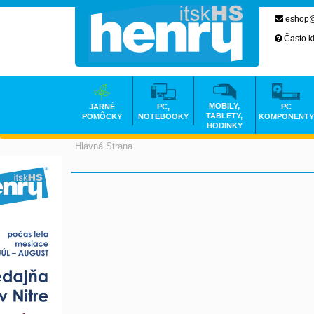
eshop@
Často k
MOBILY,
JARNÉ
PC,
PC
TABLETY,
POMÔCKY
NOTEBOOKY
KOMPONENTY
HODINKY
Hlavná Strana