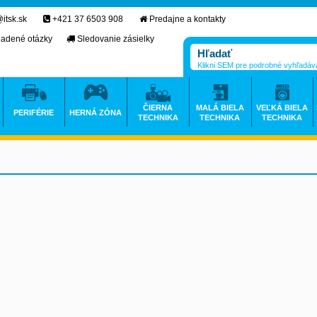
itsk.sk
+421 37 6503 908
Predajne a kontakty
ladené otázky
Sledovanie zásielky
Klikni SEM pre podrobné vyhľadáv
ČIERNA
MALÁ BIELA
VEĽKÁ BIELA
PERIFÉRIE
HERNÁ ZÓNA
TECHNIKA
TECHNIKA
TECHNIKA