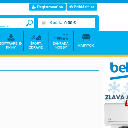
Registrovať sa
Prihlásiť sa
Košík:
0.00 €
anie >>
SOFTWARE, E-
ŠPORT,
ZÁHRADA,
NÁBYTOK
KNIHY
ZDRAVIE
HOBBY