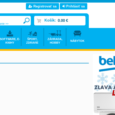
Registrovať sa
Prihlásiť sa
Košík:
0.00 €
anie >>
SOFTWARE, E-
ŠPORT,
ZÁHRADA,
NÁBYTOK
KNIHY
ZDRAVIE
HOBBY