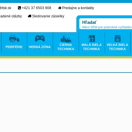
itsk.sk
+421 37 6503 908
Predajne a kontakty
ladené otázky
Sledovanie zásielky
Klikni SEM pre podrobné vyhľadáv
ČIERNA
MALÁ BIELA
VEĽKÁ BIELA
PERIFÉRIE
HERNÁ ZÓNA
TECHNIKA
TECHNIKA
TECHNIKA