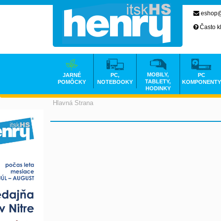
eshop@
Často k
MOBILY,
JARNÉ
PC,
PC
TABLETY,
POMÔCKY
NOTEBOOKY
KOMPONENTY
HODINKY
Hlavná Strana