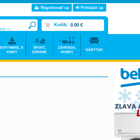
Registrovať sa
Prihlásiť sa
Košík:
0.00 €
anie >>
SOFTWARE, E-
ŠPORT,
ZÁHRADA,
NÁBYTOK
KNIHY
ZDRAVIE
HOBBY