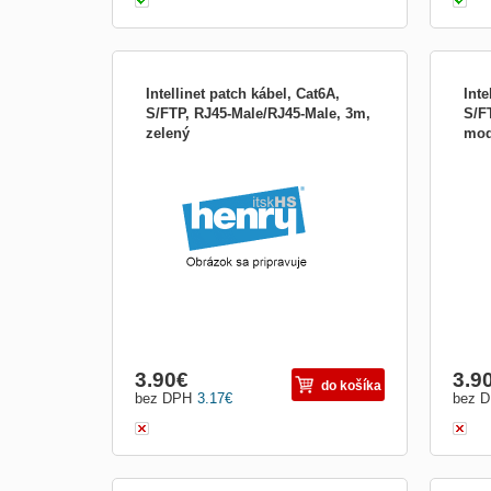
Intellinet patch kábel, Cat6A,
Inte
S/FTP, RJ45-Male/RJ45-Male, 3m,
S/F
zelený
mod
3.90
€
3.9
do košíka
bez DPH
3.17
€
bez 