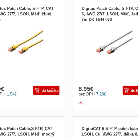
itus Patch Cable, S-FTP, CAT
Digitus Patch Cable, S-FTP, 
AWG 27/7, LSOH, Měď, žlutý
6, AWG 27/7, LSOH, Měď, še
m
7m DK-1644-070
tus Patch Cable, S-FTP, CAT 6, AWG
Digitus Patch Cable, S-FTP, CAT 6,
, LSOH, Měď, žlutý 0,5m Best
27/7, LSOH, Měď, šedý 7m Best
rmance and link quality for your
performance and link quality for your
ork. 2 x RJ45 connectors Plugs with
network. 2 x RJ45 connectors Plugs 
esign Boots with kink protections
new design Boots with kink protectio
train reliefs Spot length on boot
and strain reliefs Spot length on boot
rial: Cu Category: CA
Material: Cu Category: CAT 6
9
€
8.95
€
do košíka
do 
DPH
1.54
€
bez DPH
7.28
€
itus Patch Cable,S-FTP, CAT
DigituCAT 6 S-FTP patch kabe
AWG 27/7, LSOH, Měď, modrý
LSOH, Cu, AWG 27/7, délka 0