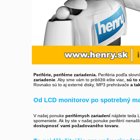
Periférie, periférne zariadenia.
Periféria podľa slovn
zariadenie
. Aby sme vám to priblížili ešte viac,
sú to 
Rovnako sú to aj externé disky, MP3 prehrávače
a ta
Od LCD monitorov po spotrebný ma
V našej ponuke
periférnych zariadení
nájdete teda LC
spomeniete. Ak by ste v našej ponuke periférií nenašl
dostupnosť vami požadovaného tovaru
.