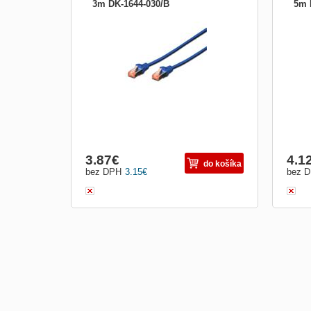
3m DK-1644-030/B
5m 
Digitus Patch Cable, S-FTP, CAT 6, AWG
DIGI
27/7, LSOH, Měď, modrý 3m Best
Leng
performance and link quality for your
26/7 
network. 2 x RJ45 connectors Plugs with
your 
new design Boots with kink protections
2 x 
and strain reliefs Spot length on boot
prote
Material: Cu Category: CAT
on b
3.87
€
4.1
do košíka
bez DPH
3.15
€
bez 