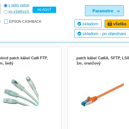
v tejto vetve
HĽADAŤ
Parametre
vo všetkých
S
EPSON CASHBACK
skladom
všetko
skladom - po objednaní
bird patch kábel Cat6 FTP,
patch kábel Cat6A, SFTP, LS0
 m, šedý
1m, oranžový
bca: Gembird Trieda produktu: Patch
OEM patch kábel Cat6A, SFTP, LS0H
l (patchcord) Typ kabeláže: FTP/STP
oranžový
nené krútené štvorpárové vedenie
: 0.5 m Kategória: 6 Typ ochrany:
 polyvinyl chloride Typ konektoru 1:
 Typ konektoru 2: RJ45 Cross-Over:
rytka: s ...