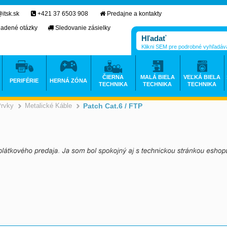
itsk.sk
+421 37 6503 908
Predajne a kontakty
ladené otázky
Sledovanie zásielky
Klikni SEM pre podrobné vyhľadáv
ČIERNA
MALÁ BIELA
VEĽKÁ BIELA
PERIFÉRIE
HERNÁ ZÓNA
TECHNIKA
TECHNIKA
TECHNIKA
Prvky
Metalické Káble
Patch Cat.6 / FTP
>
>
>