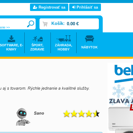
Registrovať sa
Prihlásiť sa
Košík:
0.00 €
anie >>
SOFTWARE, E-
ŠPORT,
ZÁHRADA,
NÁBYTOK
KNIHY
ZDRAVIE
HOBBY