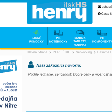
eshop@
Často k
MOBILY,
JARNÉ
PC,
PC
TABLETY,
POMÔCKY
NOTEBOOKY
KOMPONENTY
HODINKY
Hlavná Strana
PERIFÉRIE
Networking
Pasívne 
>
>