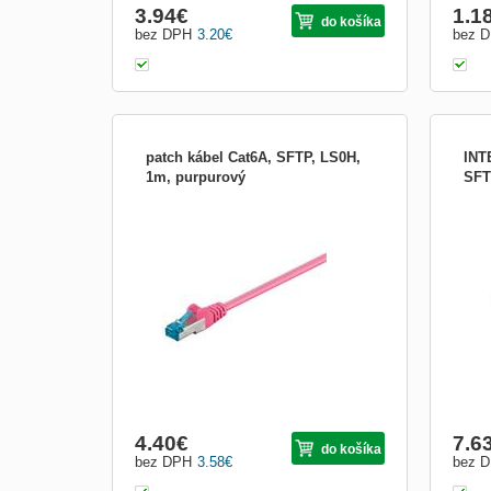
3.94
€
1.1
do košíka
bez DPH
3.20
€
bez 
patch kábel Cat6A, SFTP, LS0H,
INT
1m, purpurový
SFT
OEM patch kábel Cat6A, SFTP, LS0H, 1m,
Shiel
purpurový
plate
cable
Snag
Lifet
Appr
4.40
€
7.6
do košíka
bez DPH
3.58
€
bez 