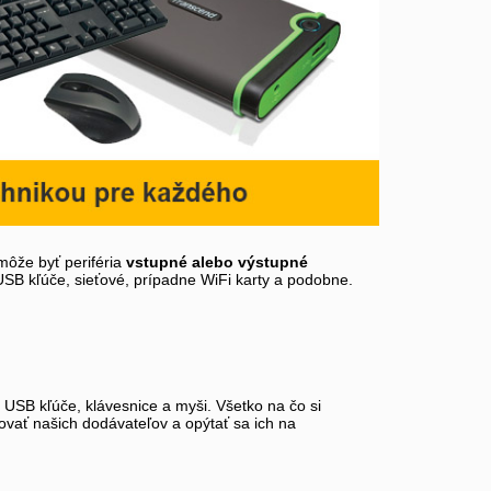
môže byť periféria
vstupné alebo výstupné
 USB kľúče, sieťové, prípadne WiFi karty a podobne.
, USB kľúče, klávesnice a myši. Všetko na čo si
tovať našich dodávateľov a opýtať sa ich na