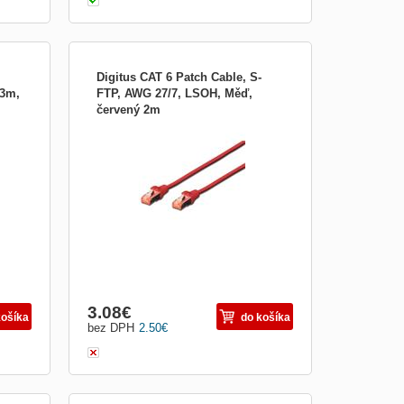
Digitus CAT 6 Patch Cable, S-
 3m,
FTP, AWG 27/7, LSOH, Měď,
červený 2m
Digitus CAT 6 Patch Cable, S-FTP, AWG
27/7, LSOH, Měď, červený 2m Best
performance and link quality for your
network. 2 x RJ45 connectors Plugs with
new design Boots with kink protections
and strain reliefs Spot length on boot
Material: Cu Category: CAT
3.08
€
košíka
do košíka
bez DPH
2.50
€