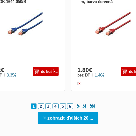
DK-1644-050/B
m, barva červená
TUS CAT 6 S-FTP patch cable,
CAT 6 S-FTP patch cable, LSOH, Cu,
th 5,0 M, Color blue, RAL5012 AWG
AWG 27/7, Length 0.25m, color red B
Best performance and link quality for
performance and link quality for your
network 4 x 2 AWG 26/7, twisted pair
network. 2 x RJ45 connectors Plugs 
RJ45 connectors Boots with kink
new design Boots with kink protectio
ctions and strain reliefs Spot length
and strain reliefs Spot length on boot
oot Type CM (U
Material: Cu Category:
2
€
1.80
€
do košíka
do 
DPH
3.35
€
bez DPH
1.46
€
1
2
3
4
5
6
zobraziť ďalších 20 ...