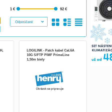
1 €
92 €
Galéria
S
Tabuľkový
H,
LOGILINK - Patch kabel Cat.6A
10G S/FTP PIMF PrimeLine
1,50m biely
, 1m,
Výrobca: LogiLink Trieda produktu: Patch
kábel (patchcord) Typ kabeláže: CAT6A
Dĺžka: 1.5 m Kategória: 6A Typ ochrany:
LSZH - Low Smoke Zero Halogen Typ
konektoru 1: 1 x RJ45 Typ konektoru 2: 1
x RJ45 Cross-Over: Nie Krytka: s liatou
ochranou Farba: bi...
Obrázkami
Výpis