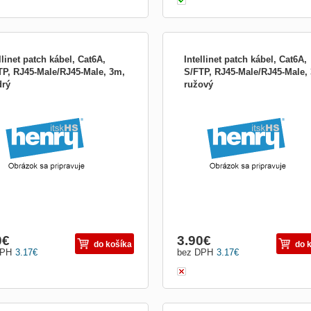
llinet patch kábel, Cat6A,
Intellinet patch kábel, Cat6A,
TP, RJ45-Male/RJ45-Male, 3m,
S/FTP, RJ45-Male/RJ45-Male,
rý
ružový
0
€
3.90
€
do košíka
do 
DPH
3.17
€
bez DPH
3.17
€