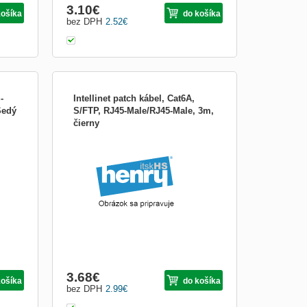
3.10
€
košíka
do košíka
bez DPH
2.52
€
-
Intellinet patch kábel, Cat6A,
Šedý
S/FTP, RJ45-Male/RJ45-Male, 3m,
čierny
UC
,
and
5 HRS
Boots
3.68
€
košíka
do košíka
bez DPH
2.99
€