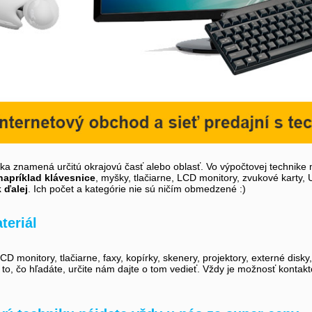
íka znamená určitú okrajovú časť alebo oblasť. Vo výpočtovej technike 
napríklad klávesnice
, myšky, tlačiarne, LCD monitory, zvukové karty,
k ďalej
. Ich počet a kategórie nie sú ničím obmedzené :)
teriál
D monitory, tlačiarne, faxy, kopírky, skenery, projektory, externé disky
i to, čo hľadáte, určite nám dajte o tom vedieť. Vždy je možnosť kontak