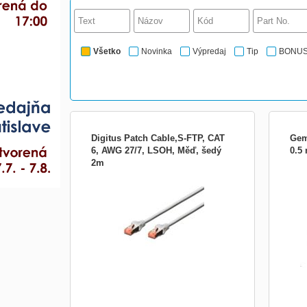
Všetko
Novinka
Výpredaj
Tip
BONU
Digitus Patch Cable,S-FTP, CAT
Gem
6, AWG 27/7, LSOH, Měď, šedý
0.5
2m
Digitus Patch Cable,S-FTP, CAT 6, AWG
Výro
27/7, LSOH, Měď, šedý 2m Best
kábe
performance and link quality for your
- tie
network. 2 x RJ45 connectors Plugs with
Dĺžka
new design Boots with kink protections
PVC -
and strain reliefs Spot length on boot
RJ45
Material: Cu Category: CAT 6
Nie K