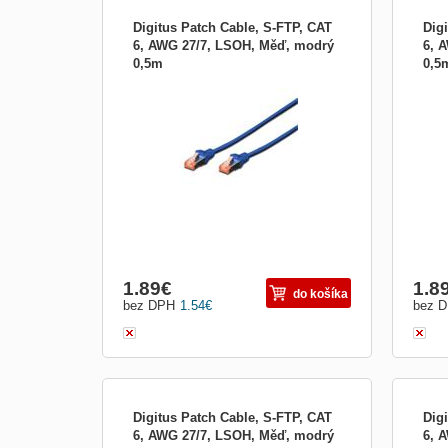
Digitus Patch Cable, S-FTP, CAT
Dig
6, AWG 27/7, LSOH, Měď, modrý
6, 
0,5m
0,5
Digitus Patch Cable, S-FTP, CAT 6, AWG
Digi
27/7, LSOH, Měď, modrý 0,5m Best
27/7
performance and link quality for your
perfo
network. 2 x RJ45 connectors Plugs with
netw
new design Boots with kink protections
new d
and strain reliefs Spot length on boot
and s
Material: Cu Category: CA
Mate
1.89
€
1.8
do košíka
bez DPH
1.54
€
bez 
Digitus Patch Cable, S-FTP, CAT
Dig
6, AWG 27/7, LSOH, Měď, modrý
6, 