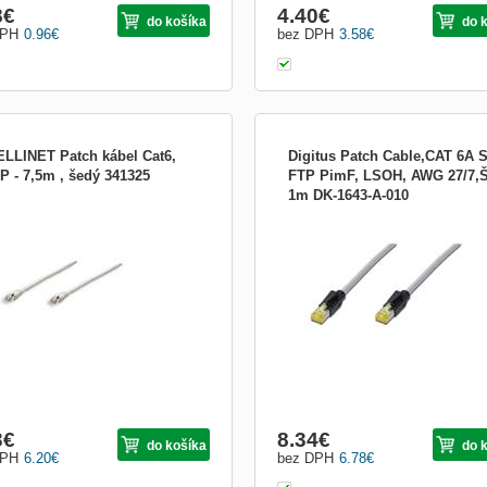
8
€
4.40
€
do košíka
do 
DPH
0.96
€
bez DPH
3.58
€
ELLINET Patch kábel Cat6,
Digitus Patch Cable,CAT 6A S
P - 7,5m , šedý 341325
FTP PimF, LSOH, AWG 27/7,
1m DK-1643-A-010
ding to reduce signal cross talk Gold-
CAT 6A S-FTP patch cable, DRAKA 
d contacts for best connection PVC
900 SS FRNC Cat 7,TM21, length 1 M
 jacket for flexibility and durability
LSOH, AWG 27/7 Best performance 
-free boots protect RJ45 connectors
link quality for your network 2x RJ 4
ime warranty FTP UL Listed EIA/TIA
TM21, shielded with latch protection 
oved 4 Pairs RJ-45 Connectors
with kink protections and strain reliefs
Cable DRAKA UC 900
3
€
8.34
€
do košíka
do 
DPH
6.20
€
bez DPH
6.78
€