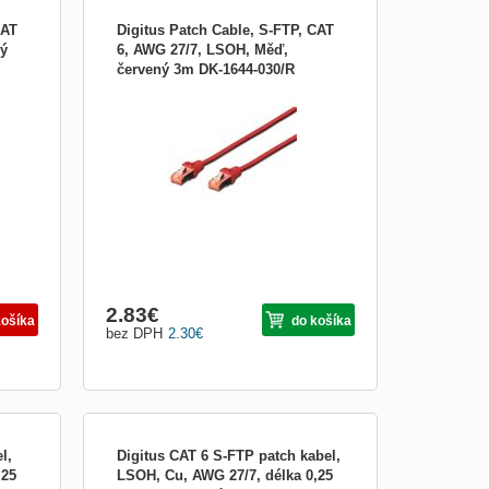
CAT
Digitus Patch Cable, S-FTP, CAT
dý
6, AWG 27/7, LSOH, Měď,
červený 3m DK-1644-030/R
 AWG
Digitus Patch Cable, S-FTP, CAT 6, AWG
27/7, LSOH, Měď, červený 3m Best
performance and link quality for your
with
network. 2 x RJ45 connectors Plugs with
ns
new design Boots with kink protections
and strain reliefs Spot length on boot
Material: Cu Category: CA
2.83
€
košíka
do košíka
bez DPH
2.30
€
l,
Digitus CAT 6 S-FTP patch kabel,
,25
LSOH, Cu, AWG 27/7, délka 0,25