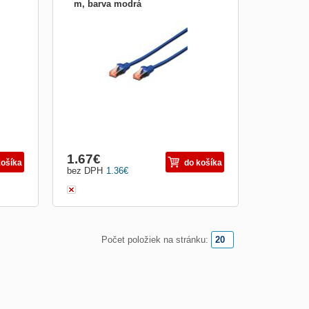
m, barva modrá
CAT 6 S-FTP patch cable, LSOH, Cu,
est
AWG 27/7, Length 0.25m, color blue Best
performance and link quality for your
with
network. 2 x RJ45 connectors Plugs with
ns
new design Boots with kink protections
and strain reliefs Spot length on boot
Material: Cu Category:
1.67
€
košíka
do košíka
bez DPH
1.36
€
Počet položiek na stránku: