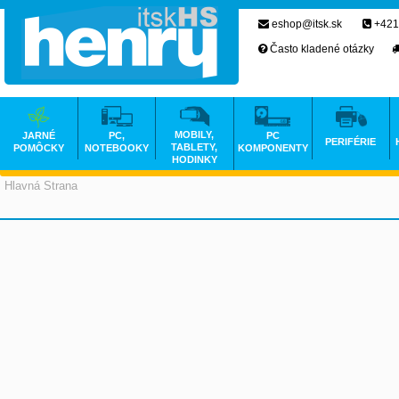
eshop@itsk.sk
+421
Často kladené otázky
MOBILY,
JARNÉ
PC,
PC
PERIFÉRIE
TABLETY,
POMÔCKY
NOTEBOOKY
KOMPONENTY
HODINKY
Hlavná Strana