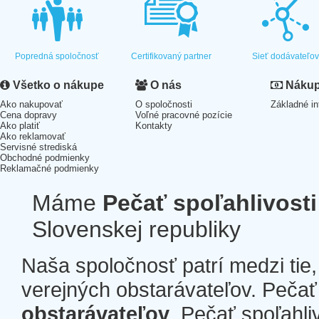
Popredná spoločnosť
Certifikovaný partner
Sieť dodávateľo
Všetko o nákupe
O nás
Nákup 
Ako nakupovať
O spoločnosti
Základné in
Cena dopravy
Voľné pracovné pozície
Ako platiť
Kontakty
Ako reklamovať
Servisné strediská
Obchodné podmienky
Reklamačné podmienky
Máme
Pečať spoľahlivosti
Slovenskej republiky
Naša spoločnosť patrí medzi tie
verejných obstarávateľov. Pečať 
obstarávateľov
. Pečať spoľahli