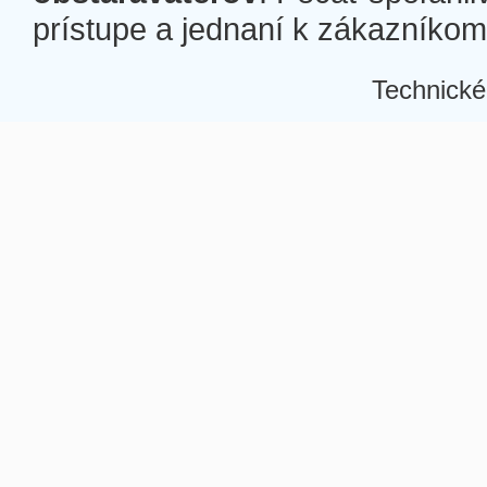
prístupe a jednaní k zákazníkom a
Technické
Â
Â
Â