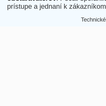
prístupe a jednaní k zákazníkom a
Technické
Â
Â
Â