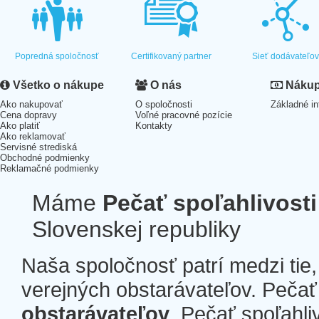
Popredná spoločnosť
Certifikovaný partner
Sieť dodávateľo
Všetko o nákupe
O nás
Nákup 
Ako nakupovať
O spoločnosti
Základné in
Cena dopravy
Voľné pracovné pozície
Ako platiť
Kontakty
Ako reklamovať
Servisné strediská
Obchodné podmienky
Reklamačné podmienky
Máme
Pečať spoľahlivosti
Slovenskej republiky
Naša spoločnosť patrí medzi tie
verejných obstarávateľov. Pečať 
obstarávateľov
. Pečať spoľahli