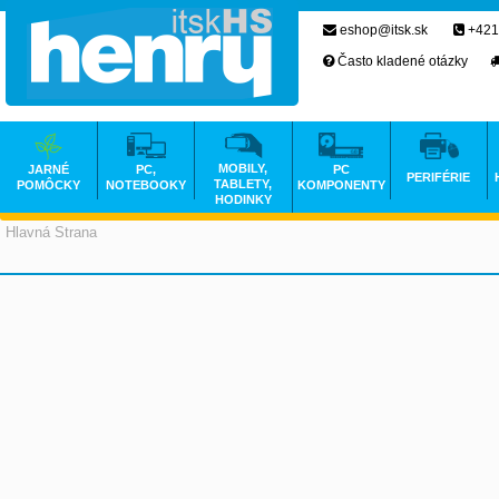
eshop@itsk.sk
+421
Často kladené otázky
MOBILY,
JARNÉ
PC,
PC
PERIFÉRIE
TABLETY,
POMÔCKY
NOTEBOOKY
KOMPONENTY
HODINKY
Hlavná Strana