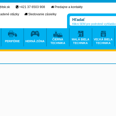
itsk.sk
+421 37 6503 908
Predajne a kontakty
ladené otázky
Sledovanie zásielky
Klikni SEM pre podrobné vyhľadáv
ČIERNA
MALÁ BIELA
VEĽKÁ BIELA
PERIFÉRIE
HERNÁ ZÓNA
TECHNIKA
TECHNIKA
TECHNIKA