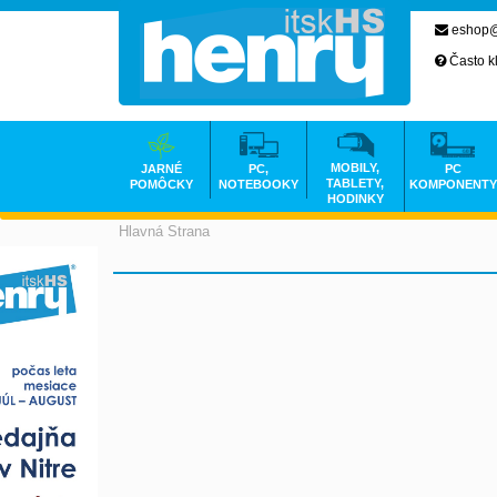
eshop@
Často k
MOBILY,
JARNÉ
PC,
PC
TABLETY,
POMÔCKY
NOTEBOOKY
KOMPONENTY
HODINKY
Hlavná Strana