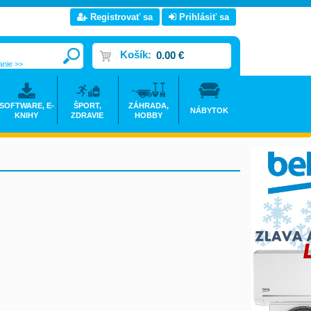
Registrovať sa
Prihlásiť sa
Košík:
0.00 €
anie >>
SOFTWARE, E-
ŠPORT,
ZÁHRADA,
NÁBYTOK
KNIHY
ZDRAVIE
HOBBY