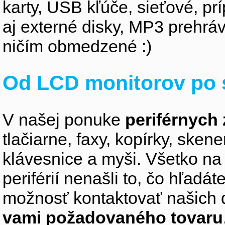
karty, USB kľúče, sieťové, p
aj externé disky, MP3 prehr
ničím obmedzené :)
Od LCD monitorov po 
V našej ponuke
periférnych 
tlačiarne, faxy, kopírky, sken
klávesnice a myši. Všetko na
periférií nenašli to, čo hľadá
možnosť kontaktovať našich 
vami požadovaného tovaru