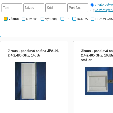
v tejto vetve
vo všetkýc
Všetko
Novinka
Výpredaj
Tip
BONUS
EPSON CA
Jirous - panelová anténa JPA-14,
Jirous - panelová an
2,4-2,485 GHz, 14dBi
2,4-2,485 GHz, 10dBi
stožiar
Panelová anténa JPA-14 Použití: * výborná
Panelová anténa JPA-10 Pou
panelová anténa pro náročné uživatele *
panelová anténa pro nároč
vnitřní i venkovní použití * klientská anténa
vnitřní i venkovní použití 
na střední vzdálenosti, nebo pro horší
* spoje bod-bod * sektoro
podmínky (zejména při vertikální polarizaci
vhodné vzdálenosti stačí 
má vysoké potlačení nežádoucích signálů)
dosažitelné vzdálenosti si
...
sekci...