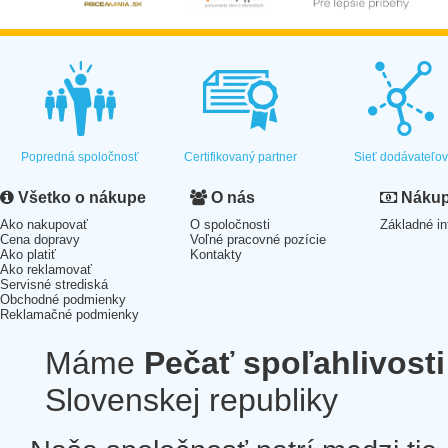
Popredná spoločnosť
Certifikovaný partner
Sieť dodávateľo
Všetko o nákupe
O nás
Nákup 
Ako nakupovať
O spoločnosti
Základné in
Cena dopravy
Voľné pracovné pozície
Ako platiť
Kontakty
Ako reklamovať
Servisné strediská
Obchodné podmienky
Reklamačné podmienky
Máme
Pečať spoľahlivosti
Slovenskej republiky