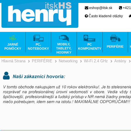
eshop@itsk.sk
+421
Často kladené otázky
MOBILY,
JARNÉ
PC,
PC
PERIFÉRIE
TABLETY,
POMÔCKY
NOTEBOOKY
KOMPONENTY
HODINKY
Hlavná Strana
PERIFÉRIE
Networking
Wi-Fi 2.4 GHz
Antény
>
>
>