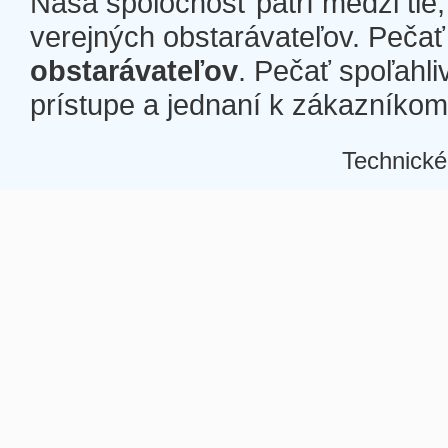
Naša spoločnosť patrí medzi tie
verejných obstarávateľov. Pečať 
obstarávateľov
. Pečať spoľahli
prístupe a jednaní k zákazníkom a
Technické
Â
Â
Â