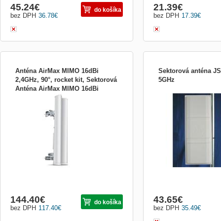
45.24
€
21.39
€
do košíka
bez DPH
36.78
€
bez DPH
17.39
€
Anténa AirMax MIMO 16dBi
Sektorová anténa J
2,4GHz, 90°, rocket kit, Sektorová
5GHz
Anténa AirMax MIMO 16dBi
Přehled Dvoupolarizační sektorová anténa
Technická specifikace 5
2,4GHz, 90°, r AM-2G16-90
vhodná pro jednotku Rocket M2 (MIMO).
panelová anténa s vyzařo
Využívá horizontální i vertikální polarizaci,
charakteristikou H/V: 38°/9
čímž nahrazuje dvě samostatné antény a
polarizací renomovaného
lze tak jednoduše vytvořit např. přístupový
výrobce JIROUS za velice
bod s vysokou propustností. Technická
při garanci kvality dílens
specif...
parametrů a charakteristik
144.40
€
43.65
€
do košíka
bez DPH
117.40
€
bez DPH
35.49
€