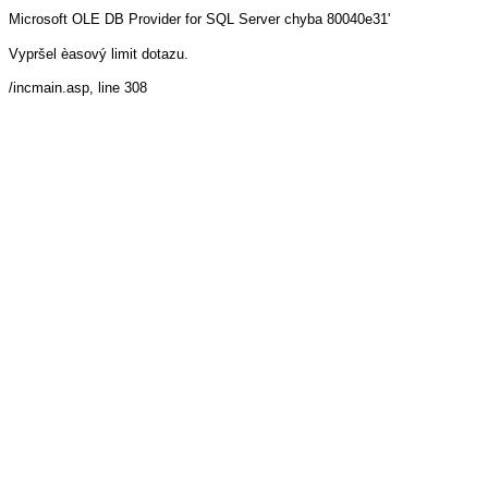
Microsoft OLE DB Provider for SQL Server
chyba 80040e31'
Vypršel èasový limit dotazu.
/incmain.asp
, line 308