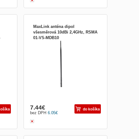
MaxLink anténa dipol
všesměrová 10dBi 2,4GHz, RSMA
-
01-VS-MDB10
Všesměrová anténa 10dBi zakončená
ým
konektorem RSMA male. Anténa je vhodná
RSMA
pro vybudování vnitřní sítě v domácnosti.
ní
MIMO, SISO:1 x 1 VSWR:< 1,9
Bezdrátové frekvence:2.4 GHz Vyzař.
 1,9
úhel v elevační rovině (-6dB) [°]:10 Vyzař.
úhel v azimutové rovině (
7.44
€
košíka
do košíka
bez DPH
6.05
€