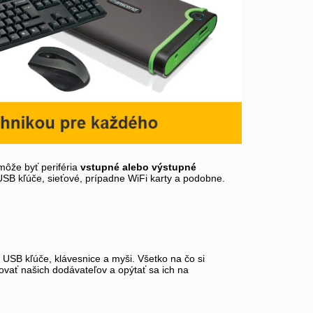
môže byť periféria
vstupné alebo výstupné
 USB kľúče, sieťové, prípadne WiFi karty a podobne.
, USB kľúče, klávesnice a myši. Všetko na čo si
tovať našich dodávateľov a opýtať sa ich na