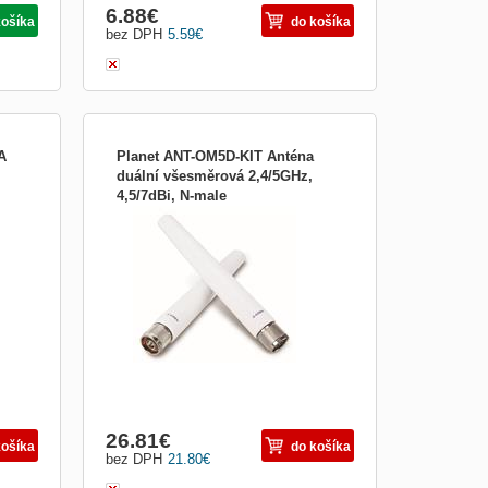
6.88
€
košíka
do košíka
bez DPH
5.59
€
A
Planet ANT-OM5D-KIT Anténa
duální všesměrová 2,4/5GHz,
4,5/7dBi, N-male
neární
PLANET ANTOM5DKIT; Dvoupásmová
2,4/5 GHz anténa vybavená konektorem
y:
typu N . Poskytuje 360° horizontální
 5
pokrytí , které je vhodné pro aplikace
krátkého dosahu, zejména pro zajištění
bezdrátového...
26.81
€
košíka
do košíka
bez DPH
21.80
€