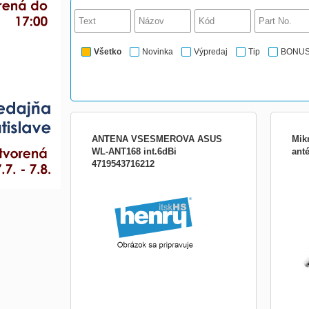
Všetko
Novinka
Výpredaj
Tip
BONU
ANTENA VSESMEROVA ASUS
Mik
WL-ANT168 int.6dBi
ant
4719543716212
Prak
frek
komp
3,8G
použí
LoRa®
699 