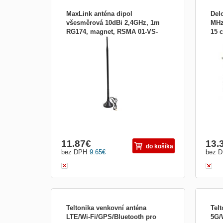
MaxLink anténa dipol
Del
všesměrová 10dBi 2,4GHz, 1m
MHz
RG174, magnet, RSMA 01-VS-
15 
Všesměrová anténa 10dBi dodávaná s
Popi
MD10
126
magnetickým stojánkem a 1m dlouhým
použ
kabelem zakončeným konektorem RSMA
Spec
male. Anténa je vhodná pro vybudování
Frek
vnitřní sítě v domácnosti. MIMO, SISO:1 x
NB-I
1 VSWR:< 1,9 Bezdrátové frekvence:2.4
GSM 
GHz Vyzař. úhel v elevační
Ohm
11.87
€
13.
do košíka
bez DPH
9.65
€
bez 
Teltonika venkovní anténa
Tel
LTE/Wi-Fi/GPS/Bluetooth pro
5G/