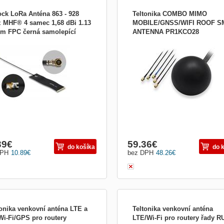
ock LoRa Anténa 863 - 928
Teltonika COMBO MIMO
 MHF® 4 samec 1,68 dBi 1.13
MOBILE/GNSS/WIFI ROOF S
cm FPC černá samolepící
ANTENNA PR1KCO28
s Tato anténa od Delocku umožňuje
Kombo anténa s celkem pěti kabely v
48
ití pásem 863 - 928 MHz uvnitř budov.
délce 3m, které jsou zakončeny kone
ifikace Konektor: 1 x MHF® 4 samec
3x SMA Male a 2x RSMA Male. Celek 
venční rozsah: 863 - 928 MHz LoRa,
složený ze 3 antén zabudovaných v
oT, ZigBee, Z-Wave (908, 921), ISM,
jednom pouzdře. Anténa pro GNSS s
Anténní zisk: 1,68 dBi Impedance: 50
ziskem 28dB v pásmu 1575.42-1610
je zakončena jedním konektorem S
39
€
59.36
€
do košíka
do 
DPH
10.89
€
bez DPH
48.26
€
tonika venkovní anténa LTE a
Teltonika venkovní anténa
Wi-Fi/GPS pro routery
LTE/Wi-Fi pro routery řady R