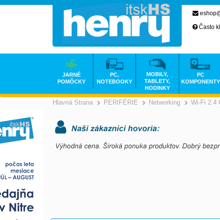
eshop@
Často k
MOBILY,
JARNÉ
PC,
PC
TABLETY,
POMÔCKY
NOTEBOOKY
KOMPONENTY
HODINKY
Hlavná Strana
PERIFÉRIE
Networking
Wi-Fi 2.4
>
>