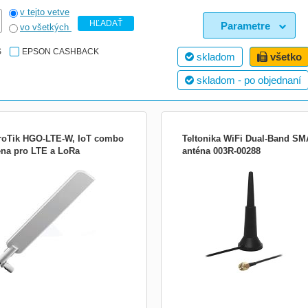
v tejto vetve
HĽADAŤ
Parametre
vo všetkých
S
EPSON CASHBACK
skladom
všetko
skladom - po objednaní
roTik HGO-LTE-W, IoT combo
Teltonika WiFi Dual-Band SM
éna pro LTE a LoRa
anténa 003R-00288
tická kombinovaná anténa IoT pro
Teltonika 003R00288; Vnitřní duální
vence LTE i LoRa®. Určena pro
lineární anténa pro pásma 2,4 a 5 GH
lexní pokrytí spektra 699MHz –
ZÁKLADNÍ SPECIFIKACE; Typ antén
Hz. Tedy stejnou anténu můžete
lineární; Frekvenční pásmo: 2,4 GHz,
t pro připojení: LTE, CAT-M/NB i
GHz; Zisk:...
 o ziscích 1,5-4 dBi v šíři pásma
MHz-3,8 GHz. Technické par