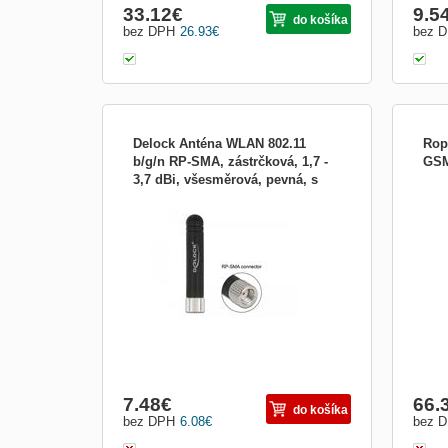
33.12
€
9.5
do košíka
bez DPH
26.93
€
bez 
Delock Anténa WLAN 802.11
Rop
b/g/n RP-SMA, zástrčková, 1,7 -
GSM
3,7 dBi, všesměrová, pevná, s
Tato anténa od Delocku umožňuje
smer
ohebným materiálem, černá
využívání pásma 2,4 GHz v interiéru. Je
VSWR
12714
kompletně kompatibilní s Bluetooth, WLAN
veľko
2,4 GHz, ZigBee 2,4 GHz, ISM 2,4 GHz.
RG58,
Specifikace • Konektor: 1 x RP-SMA
ohľad
samec • Bluetooth, WLAN 2,4 GHz,
vonka
ZigBee 2,4 GHz, ISM • Frekve
7.48
€
66.
do košíka
bez DPH
6.08
€
bez 