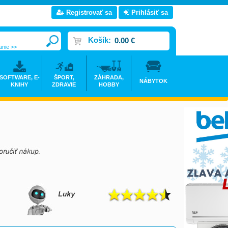
Registrovať sa
Prihlásiť sa
Košík:
0.00 €
anie >>
SOFTWARE, E-
ŠPORT,
ZÁHRADA,
NÁBYTOK
KNIHY
ZDRAVIE
HOBBY