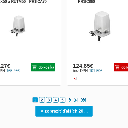
X50 a RUTM50 - PR1ICA70
- PR1IC860
NTÉNA Frekvenční rozsah 617 ~
LTE ANTÉNA Frekvenční rozsah 617
 1700 ~ 2700, 3300 ~ 4300 MHz
960, 1700 ~ 2200, 2300 ~ 2700, 3300
izace Vertikální Typ radiačního vzoru
3800 MHz Polarizace Vertikální Typ
měrový Dosah Max 4,5 dBi VSWR <
radiačního vzoru Všesměrový Dosah
 Impedance 50 Ohm Typ a počet
Maximálně 4 dBi VSWR < 2,00 Imped
ktorů 4x SMA samec ANTÉNA GNSS
50 Ohm Typ a počet konektorů 2x S
venčn
samec WI-F
.27
€
124.85
€
do košíka
do 
DPH
165.26
€
bez DPH
101.50
€
1
2
3
4
5
zobraziť ďalších 20 ...