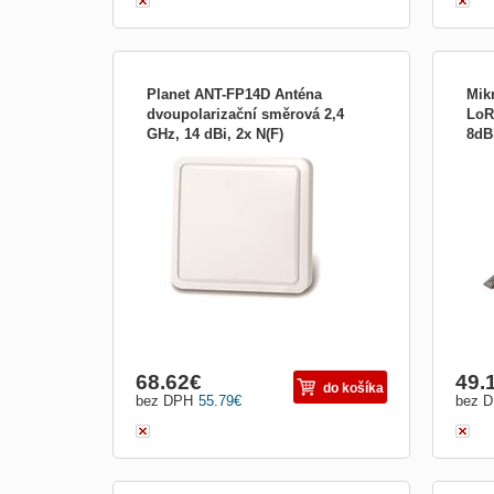
Planet ANT-FP14D Anténa
Mik
dvoupolarizační směrová 2,4
LoR
GHz, 14 dBi, 2x N(F)
8dB
PLANET ANTFP14D; Plochá
2.4G
dvoupolarizační směrová anténa
zisk
vybavená dvěma konektory typu N
s je
dokáže účinně zvýšit výkon a pokrytí
celk
zařízení 802.11b/g/n 2,4 GHz . Díky
odním
kompaktnímu krytu a systému ochrany
konc
před bl...
uchy
50mm
68.62
€
49.
do košíka
bez DPH
55.79
€
bez 