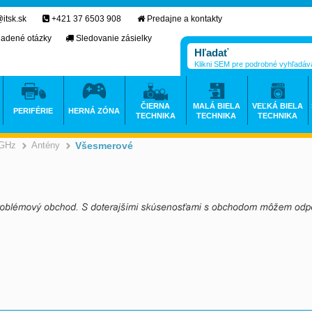
itsk.sk
+421 37 6503 908
Predajne a kontakty
ladené otázky
Sledovanie zásielky
Klikni SEM pre podrobné vyhľadáv
ČIERNA
MALÁ BIELA
VEĽKÁ BIELA
PERIFÉRIE
HERNÁ ZÓNA
TECHNIKA
TECHNIKA
TECHNIKA
 GHz
Antény
Všesmerové
>
>
>