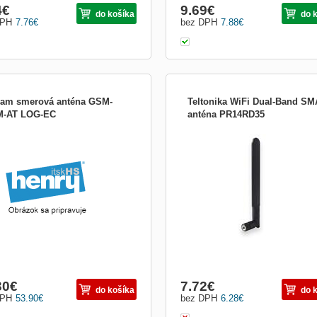
4
€
9.69
€
do košíka
do 
DPH
7.76
€
bez DPH
7.88
€
am smerová anténa GSM-
Teltonika WiFi Dual-Band SM
-AT LOG-EC
anténa PR14RD35
ový 9 dBi zisk, f: 800-2500 MHz.
Teltonika PR14RD35; Vnitřní duální li
 <1,5 polarizácia V, 80 °, Kompaktná
anténa pro pásma 2,4 a 5 GHz.
sť; 29,3 x 20,8 x 6,4 [cm], 10m
ZÁKLADNÍ SPECIFIKACE; Typ antén
 FSI-F Žeraviace kolík - stabilita bez
lineární; Frekvenční pásmo: 2,4 GHz,
u na počasie. Farba: biela Pre
GHz; Zisk:...
jšiu inštaláciu na steny, stĺpy.
30
€
7.72
€
do košíka
do 
DPH
53.90
€
bez DPH
6.28
€