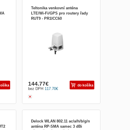
Teltonika venkovní anténa
MA
LTE/Wi-Fi/GPS pro routery řady
RUT9 - PR1ICC60
LTE ANTÉNA Frekvenční rozsah 617 ~
ktory
960, 1700 ~ 2700, 3300 ~ 4300 MHz
je
Polarizace Vertikální Typ radiačního vzoru
Všesměrový Dosah Max 4,5 dBi VSWR <
e
2,50 Impedance 50 Ohm Typ a počet
 MHz
konektorů 2x SMA samec ANTÉNA GNSS
Frekvenč
144.77
€
košíka
do košíka
bez DPH
117.70
€
Delock WLAN 802.11 ac/a/h/b/g/n
UT2
anténa RP-SMA samec 3 dBi