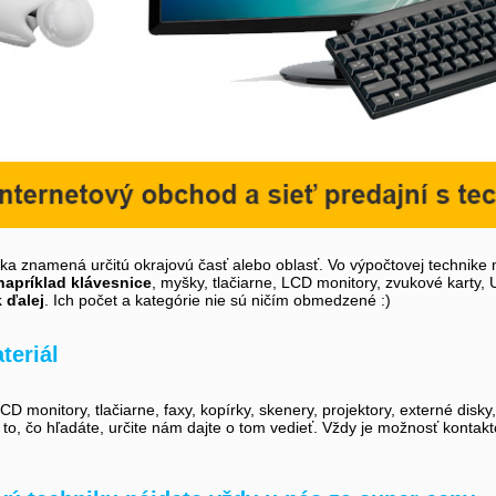
íka znamená určitú okrajovú časť alebo oblasť. Vo výpočtovej technike 
napríklad klávesnice
, myšky, tlačiarne, LCD monitory, zvukové karty,
k ďalej
. Ich počet a kategórie nie sú ničím obmedzené :)
teriál
D monitory, tlačiarne, faxy, kopírky, skenery, projektory, externé disky
i to, čo hľadáte, určite nám dajte o tom vedieť. Vždy je možnosť kontak