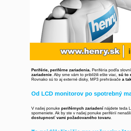
Periférie, periférne zariadenia.
Periféria podľa slovn
zariadenie
. Aby sme vám to priblížili ešte viac,
sú to 
Rovnako sú to aj externé disky, MP3 prehrávače
a ta
Od LCD monitorov po spotrebný ma
V našej ponuke
periférnych zariadení
nájdete teda LC
spomeniete. Ak by ste v našej ponuke periférií nenašl
dostupnosť vami požadovaného tovaru
.