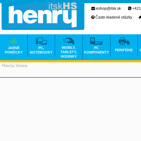
eshop@itsk.sk
+421
Často kladené otázky
MOBILY,
JARNÉ
PC,
PC
PERIFÉRIE
TABLETY,
POMÔCKY
NOTEBOOKY
KOMPONENTY
HODINKY
Hlavná Strana