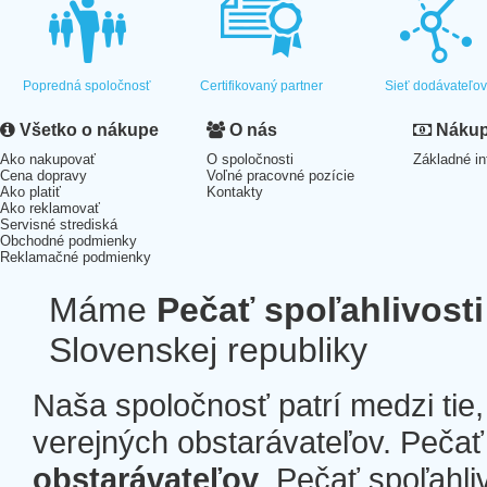
Popredná spoločnosť
Certifikovaný partner
Sieť dodávateľo
Všetko o nákupe
O nás
Nákup 
Ako nakupovať
O spoločnosti
Základné in
Cena dopravy
Voľné pracovné pozície
Ako platiť
Kontakty
Ako reklamovať
Servisné strediská
Obchodné podmienky
Reklamačné podmienky
Máme
Pečať spoľahlivosti
Slovenskej republiky
Naša spoločnosť patrí medzi tie
verejných obstarávateľov. Pečať 
obstarávateľov
. Pečať spoľahli