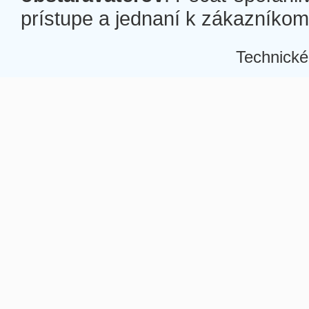
prístupe a jednaní k zákazníkom a
Technické
Â
Â
Â