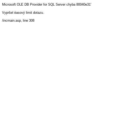
Microsoft OLE DB Provider for SQL Server
chyba 80040e31'
Vypršel èasový limit dotazu.
/incmain.asp
, line 308