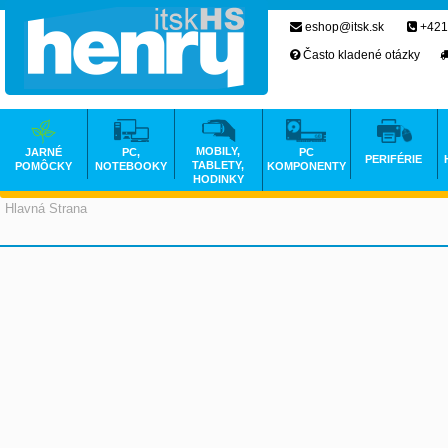
eshop@itsk.sk
+421
Často kladené otázky
MOBILY,
JARNÉ
PC,
PC
PERIFÉRIE
TABLETY,
POMÔCKY
NOTEBOOKY
KOMPONENTY
HODINKY
Hlavná Strana