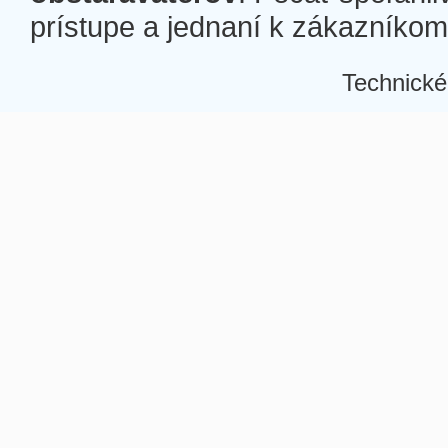
prístupe a jednaní k zákazníkom a
Technické
Â
Â
Â