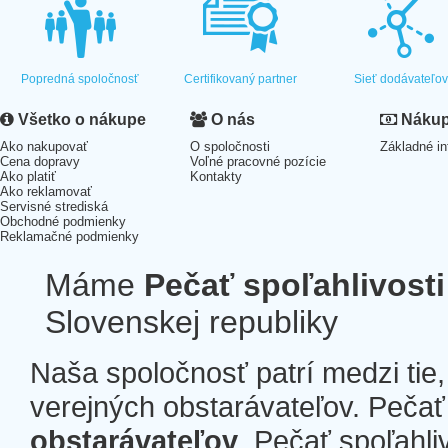
Popredná spoločnosť
Certifikovaný partner
Sieť dodávateľo
Všetko o nákupe
O nás
Nákup 
Ako nakupovať
O spoločnosti
Základné in
Cena dopravy
Voľné pracovné pozície
Ako platiť
Kontakty
Ako reklamovať
Servisné strediská
Obchodné podmienky
Reklamačné podmienky
Máme
Pečať spoľahlivosti
Slovenskej republiky
Naša spoločnosť patrí medzi tie
verejných obstarávateľov. Pečať 
obstarávateľov
. Pečať spoľahli